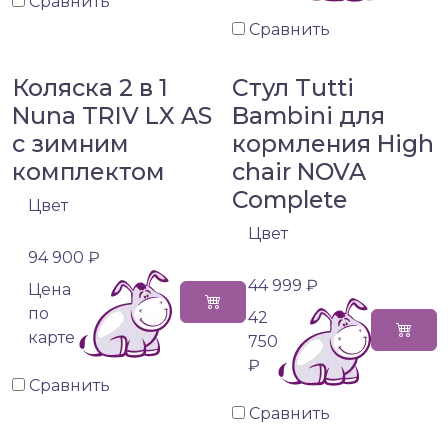
Сравнить
Сравнить
Коляска 2 в 1
Стул Tutti
Nuna TRIV LX AS
Bambini для
с зимним
кормления High
комплектом
chair NOVA
Complete
Цвет
Цвет
94 900 ₽
44 999 ₽
Цена
по
42
карте
750
₽
Сравнить
Сравнить