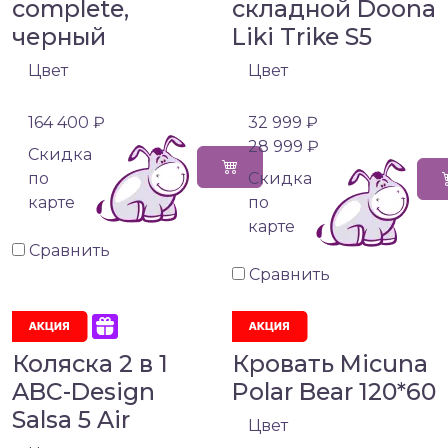
complete,
складной Doona
черный
Liki Trike S5
Цвет
Цвет
164 400 ₽
32 999 ₽
28 999 ₽
Cкидка
по
Cкидка
карте
по
карте
Сравнить
Сравнить
Коляска 2 в 1
Кровать Micuna
ABC-Design
Polar Bear 120*60
Salsa 5 Air
Цвет