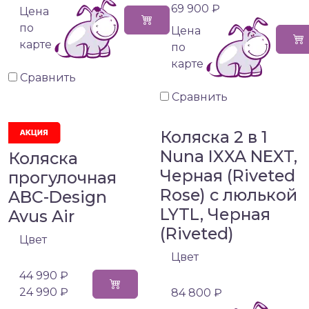
69 900 ₽
Цена
по
Цена
карте
по
карте
Сравнить
Сравнить
Коляска 2 в 1
Nuna IXXA NEXT,
Коляска
Черная (Riveted
прогулочная
Rose) с люлькой
ABC-Design
LYTL, Черная
Avus Air
(Riveted)
Цвет
Цвет
44 990 ₽
24 990 ₽
84 800 ₽