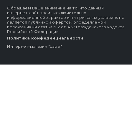
Обращаем Ваше внимание на то, что данный
интернет-сайт носит исключительно
информационный характер и ни при каких условиях не
является публичной офертой, определяемой
положениями статьи п. 2 ст. 437 Гражданского кодекса
Российской Федерации
Политика конфеденциальности
Интернет-магазин "Lapsi".