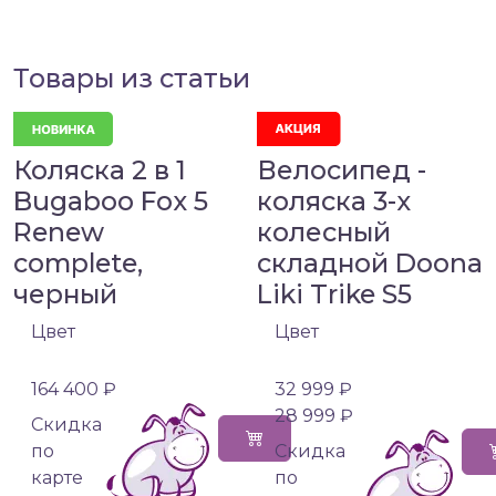
Товары из статьи
Коляска 2 в 1
Велосипед -
Bugaboo Fox 5
коляска 3-х
Renew
колесный
complete,
складной Doona
черный
Liki Trike S5
Цвет
Цвет
164 400 ₽
32 999 ₽
28 999 ₽
Cкидка
по
Cкидка
карте
по