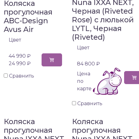
Nuna IXXA NEXT,
Коляска
Черная (Riveted
прогулочная
Rose) с люлькой
ABC-Design
LYTL, Черная
Avus Air
(Riveted)
Цвет
Цвет
44 990 ₽
24 990 ₽
84 800 ₽
Цена
Сравнить
по
карте
Сравнить
Коляска
Коляска
прогулочная
прогулочная
Nuna IXXA NEXT
Nuna IXXA NEXT