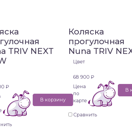
яска
Коляска
гулочная
прогулочная
a TRIV NEXT
Nuna TRIV NE
W
Цвет
68 900 ₽
Цена
00 ₽
В 
по
а
В корзину
карте
е
Сравнить
внить