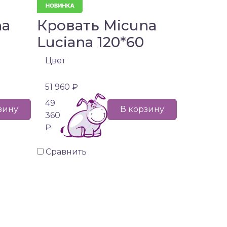
na
Кровать Micuna
Luciana 120*60
Цвет
51 960 ₽
49
зину
В корзину
360
₽
Сравнить