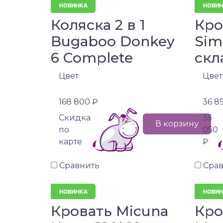
Коляска 2 в 1
Кро
Bugaboo Donkey
Sim
6 Complete
скл
Цвет
Цвет
168 800 ₽
36 8
Cкидка
35
В корзину
по
050
карте
₽
Сравнить
Сра
Кровать Micuna
Кро