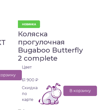
Коляска
прогулочная
XT
Bugaboo Butterfly
2 complete
Цвет
корзину
61 900 ₽
Cкидка
В корзину
по
карте