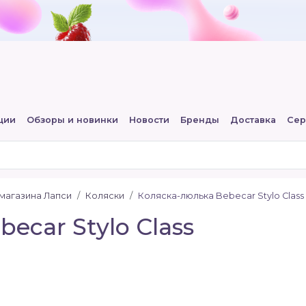
ции
Обзоры и новинки
Новости
Бренды
Доставка
Сер
-магазина Лапси
Коляски
Коляска-люлька Bebecar Stylo Class
ecar Stylo Class