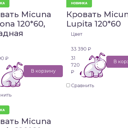
вать Micuna
Кровать Micu
ona 120*60,
Lupita 120*60
адная
Цвет
33 390 ₽
31
90 ₽
В кор
720
В корзину
₽
Сравнить
внить
вать Micuna