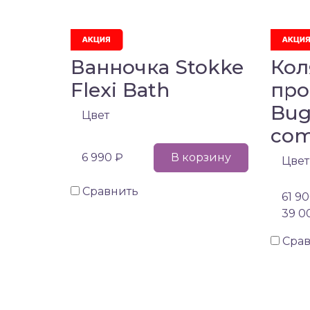
Ванночка Stokke
Кол
Flexi Bath
про
Bug
Цвет
com
6 990 ₽
В корзину
Цвет
Сравнить
61 9
39 0
Сра