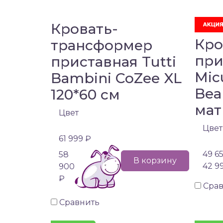
Кровать-
Кро
трансформер
при
приставная Tutti
Mic
Bambini CoZee XL
Bea
120*60 см
мат
Цвет
Цвет
61 999 ₽
49 6
58
В корзину
42 9
900
₽
Сра
Сравнить