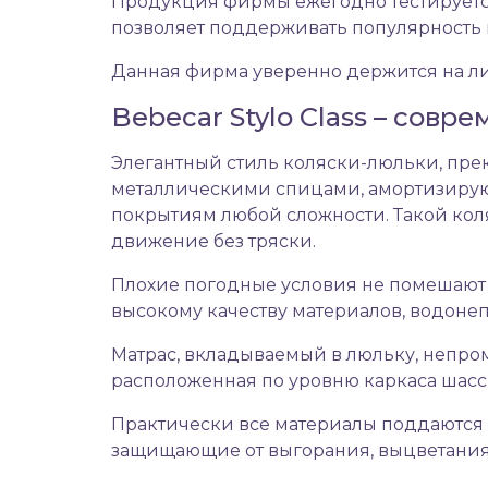
Продукция фирмы ежегодно тестируется
позволяет поддерживать популярность м
Данная фирма уверенно держится на л
Bebecar Stylo Class – сов
Элегантный стиль коляски-люльки, пре
металлическими спицами, амортизиру
покрытиям любой сложности. Такой кол
движение без тряски.
Плохие погодные условия не помешают п
высокому качеству материалов, водоне
Матрас, вкладываемый в люльку, непро
расположенная по уровню каркаса шасси
Практически все материалы поддаются ч
защищающие от выгорания, выцветани