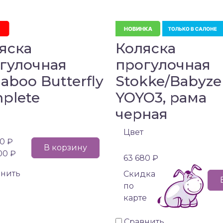
яска
Коляска
гулочная
прогулочная
aboo Butterfly
Stokke/Babyze
plete
YOYO3, рама
черная
Цвет
00 ₽
В корзину
00 ₽
63 680 ₽
внить
Cкидка
по
карте
Сравнить