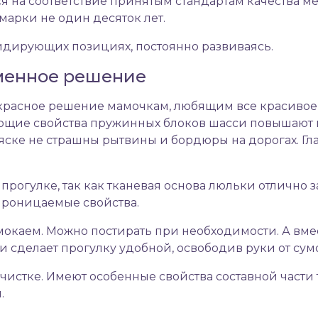
 на соответствие принятым стандартам качества м
арки не один десяток лет.
идирующих позициях, постоянно развиваясь.
ременное решение
красное решение мамочкам, любящим все красивое
ющие свойства пружинных блоков шасси повышают 
яске не страшны рытвины и бордюры на дорогах. Гл
рогулке, так как тканевая основа люльки отлично за
проницаемые свойства.
мокаем. Можно постирать при необходимости. А вме
 сделает прогулку удобной, освободив руки от сум
истке. Имеют особенные свойства составной части 
я.