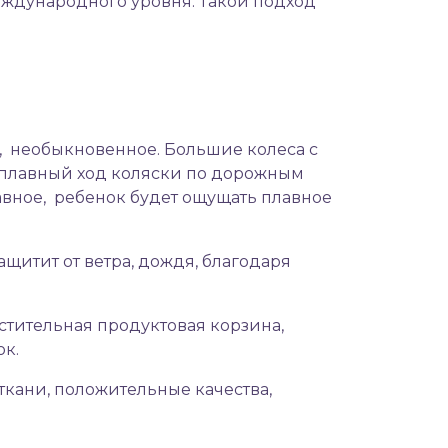
еждународного уровня. Такой подход
, необыкновенное. Большие колеса с
плавный ход коляски по дорожным
авное, ребенок будет ощущать плавное
щитит от ветра, дождя, благодаря
стительная продуктовая корзина,
ок.
ткани, положительные качества,