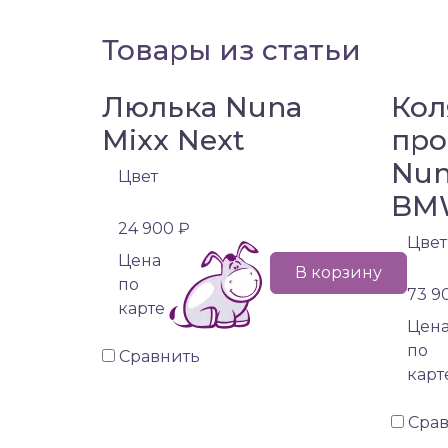
Товары из статьи
Люлька Nuna
Кол
Mixx Next
про
Nun
Цвет
BM
24 900 ₽
Цвет
Цена
В корзину
по
73 9
карте
Цен
по
Сравнить
карт
Сра