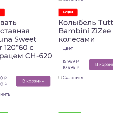
вать
Колыбель Tutt
ставная
Bambini ZiZee
una Sweet
колесами
r 120*60 с
Цвет
рацем CH-620
15 999 ₽
В корзи
10 999 ₽
Сравнить
50 ₽
В корзину
99 ₽
внить