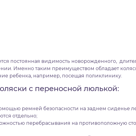
тся постоянная видимость новорожденного, длит
ении. Именно таким преимуществом обладает
коляс
ие ребенка, например, посещая поликлинику.
оляски с переносной люлькой:
помощью ремней безопасности на заднем сиденье 
ются отдельно;
можностью перебрасывания на противоположную стор