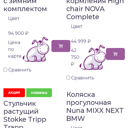
с зимним
кормления High
комплектом
chair NOVA
Complete
Цвет
Цвет
94 900 ₽
44 999 ₽
Цена
по
42
карте
750
₽
Сравнить
Сравнить
Коляска
прогулочная
Стульчик
Nuna MIXX NEXT
растущий
BMW
Stokke Tripp
Trapp