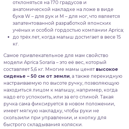
отклоняться на 170 градусов и
анатомической накладке на ложе в виде
букв W – для рук и М – для ног, что является
запатентованной разработкой японских
учёных и особой гордостью компании Aprica;
до трёх лет, когда малыш достигает в весе 15
кг.
Самое привлекательное для мам свойство
модели Aprica Soraria – это её вес, который
составляет 5,6 кг. Многие мамы ценят
высокое
сиденье – 50 см от земли
, а также перекидную
настраиваемую по высоте ручку, позволяющую
находиться лицом к малышу, например, когда
надо его успокоить, или за его спиной. Такая
ручка сама фиксируется в новом положении,
имеет мягкую накладку, чтобы руки не
скользили при управлении, и кнопку для
быстрого складывания коляски.