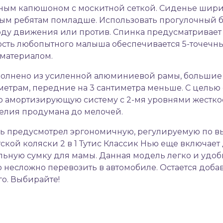
ным капюшоном с москитной сеткой. Сиденье шири
 ребятам помладше. Использовать прогулочный бло
ходу движения или против. Спинка предусматривает
ность любопытного малыша обеспечивается 5-точеч
материалом.
 выполнено из усиленной алюминиевой рамы, больши
метрам, передние на 3 сантиметра меньше. С целью
амортизирующую систему с 2-мя уровнями жесткос
елия продумана до мелочей.
ь предусмотрел эргономичную, регулируемую по вы
ской коляски 2 в 1 Тутис Классик Нью еще включае
льную сумку для мамы. Данная модель легко и удобн
 несложно перевозить в автомобиле. Остается добав
о. Выбирайте!