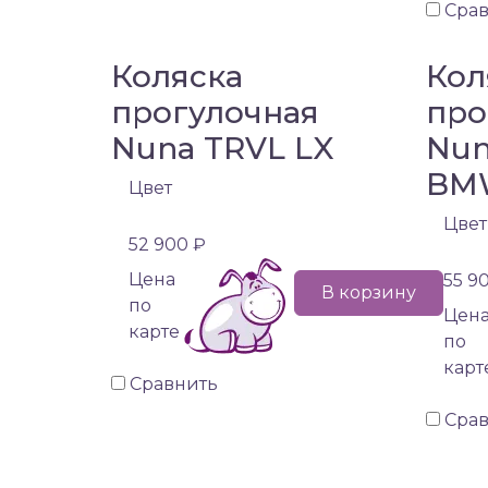
Сра
Коляска
Кол
прогулочная
про
Nuna TRVL LX
Nun
BM
Цвет
Цвет
52 900 ₽
Цена
55 9
В корзину
по
Цен
карте
по
карт
Сравнить
Сра