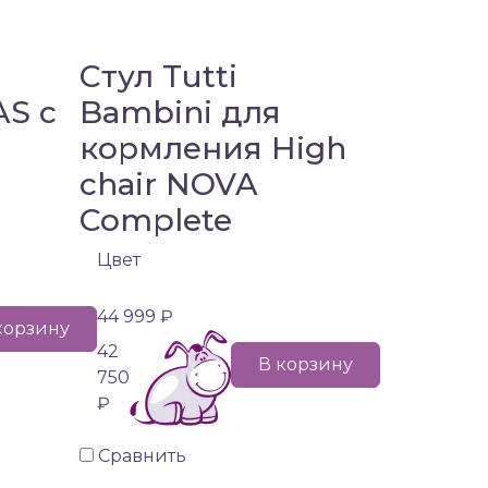
Стул Tutti
AS с
Bambini для
кормления High
chair NOVA
Complete
Цвет
44 999 ₽
корзину
42
В корзину
750
₽
Сравнить