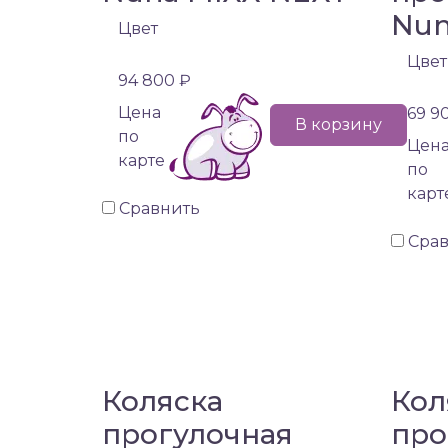
Nun
Цвет
Цвет
94 800 ₽
Цена
69 9
В корзину
по
Цен
карте
по
карт
Сравнить
Сра
Коляска
Кол
прогулочная
про