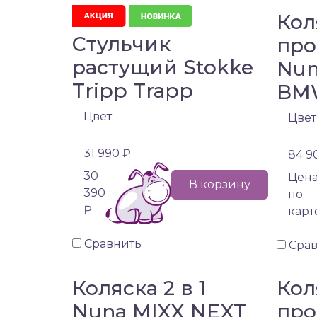
Кол
Стульчик
про
растущий Stokke
Nun
Tripp Trapp
BM
Цвет
Цвет
31 990 ₽
84 9
30
Цен
В корзину
390
по
₽
карт
Сравнить
Сра
Коляска 2 в 1
Кол
Nuna MIXX NEXT
про