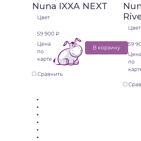
Nuna IXXA NEXT
Nun
Riv
Цвет
Цвет
59 900 ₽
Цена
59 9
В корзину
по
Цен
карте
по
карт
Сравнить
Сра