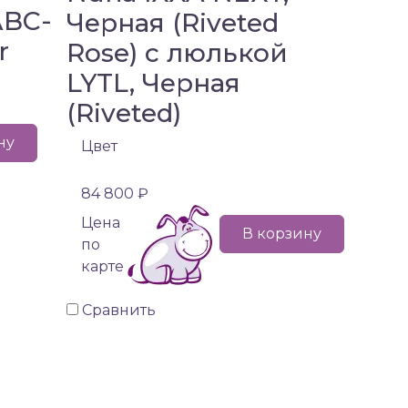
ABC-
Черная (Riveted
r
Rose) с люлькой
LYTL, Черная
(Riveted)
ну
Цвет
84 800 ₽
Цена
В корзину
по
карте
Сравнить