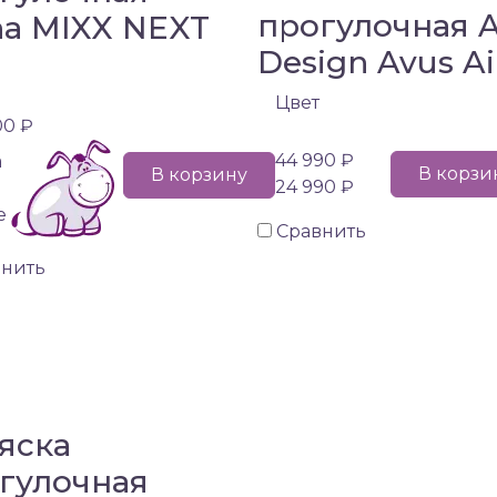
прогулочная 
a MIXX NEXT
Design Avus Ai
Цвет
00 ₽
44 990 ₽
а
В корзи
В корзину
24 990 ₽
е
Сравнить
внить
яска
гулочная