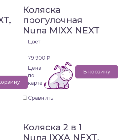
Коляска
XT,
прогулочная
Nuna MIXX NEXT
)
Цвет
79 900 ₽
Цена
В корзину
по
корзину
карте
Сравнить
Коляска 2 в 1
Nuna IXXA NEXT,