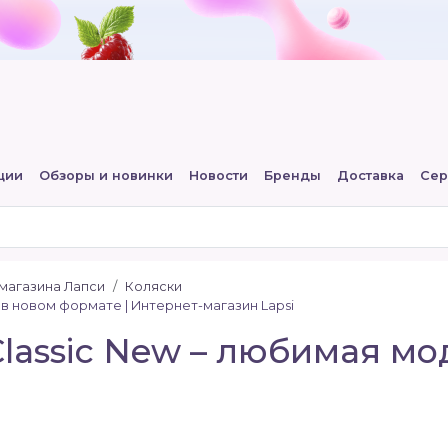
ции
Обзоры и новинки
Новости
Бренды
Доставка
Сер
-магазина Лапси
Коляски
ль в новом формате | Интернет-магазин Lapsi
 Classic New – любимая м