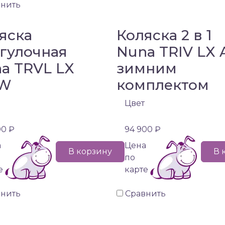
внить
яска
Коляска 2 в 1
гулочная
Nuna TRIV LX 
a TRVL LX
зимним
W
комплектом
Цвет
00 ₽
94 900 ₽
а
Цена
В корзину
В 
по
е
карте
внить
Сравнить