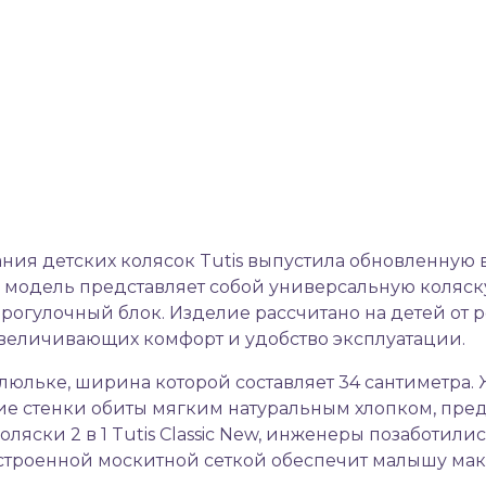
ания детских колясок Tutis выпустила обновленную
я модель представляет собой универсальную коляску,
огулочный блок. Изделие рассчитано на детей от рожд
 увеличивающих комфорт и удобство эксплуатации.
люльке, ширина которой составляет 34 сантиметра.
ие стенки обиты мягким натуральным хлопком, пре
коляски 2 в 1 Tutis Classic New, инженеры позаботи
строенной москитной сеткой обеспечит малышу ма