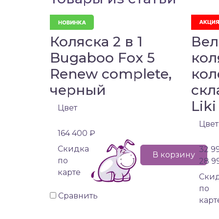
Коляска 2 в 1
Вел
Bugaboo Fox 5
кол
Renew complete,
кол
черный
скл
Liki
Цвет
Цвет
164 400 ₽
Cкидка
32 9
В корзину
по
28 9
карте
Cки
по
Сравнить
карт