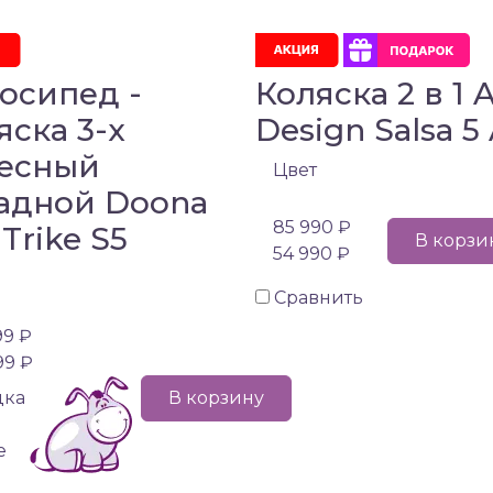
осипед -
Коляска 2 в 1 
яска 3-х
Design Salsa 5 
есный
Цвет
адной Doona
85 990 ₽
 Trike S5
В корзи
54 990 ₽
Сравнить
99 ₽
99 ₽
дка
В корзину
е