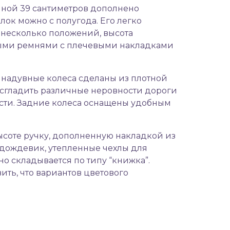
ной 39 сантиметров дополнено
к можно с полугода. Его легко
 несколько положений, высота
ными ремнями с плечевыми накладками
е надувные колеса сделаны из плотной
 сгладить различные неровности дороги
ти. Задние колеса оснащены удобным
соте ручку, дополненную накладкой из
т дождевик, утепленные чехлы для
о складывается по типу “книжка”.
ить, что вариантов цветового