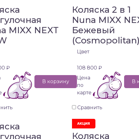
яска
Коляска 2 в 1
гулочная
Nuna MIXX NE
a MIXX NEXT
Бежевый
W
(Cosmopolitan
Цвет
00 ₽
108 800 ₽
а
Цена
В корзину
В 
по
е
карте
внить
Сравнить
яска
Коляска
гулочная