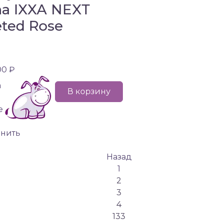
a IXXA NEXT
eted Rose
00 ₽
а
В корзину
е
внить
Назад
1
2
3
4
133