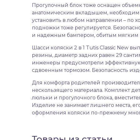
Прогулочный блок тоже оснащен объем
анатомическим вкладышем, необходимым
установить в любом направлении – по 
подножки тоже регулируется. Безопас
и надежным бампером, обитым мягким 
Шасси коляски 2 в 1 Tutis Classic New
резины, диаметр задних равен 29 санти
инженеры предусмотрели эффективную 
сдвоенным тормозом. Безопасность изд
Для комфорта родителей производител
нескользящего материала. Комплект дет
люльки и прогулочного блока, вместите
Изделие не занимает лишнего места, его
оформления коляски по-прежнему мног
Товары из статьи