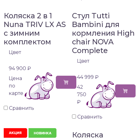
Коляска 2 в 1
Стул Tutti
Nuna TRIV LX AS
Bambini для
с зимним
кормления High
комплектом
chair NOVA
Complete
Цвет
Цвет
94 900 ₽
44 999 ₽
Цена
по
42
карте
750
₽
Сравнить
Сравнить
Коляска