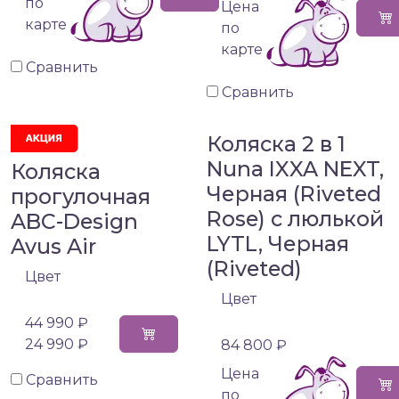
по
Цена
карте
по
карте
Сравнить
Сравнить
Коляска 2 в 1
Nuna IXXA NEXT,
Коляска
Черная (Riveted
прогулочная
Rose) с люлькой
ABC-Design
LYTL, Черная
Avus Air
(Riveted)
Цвет
Цвет
44 990 ₽
24 990 ₽
84 800 ₽
Цена
Сравнить
по