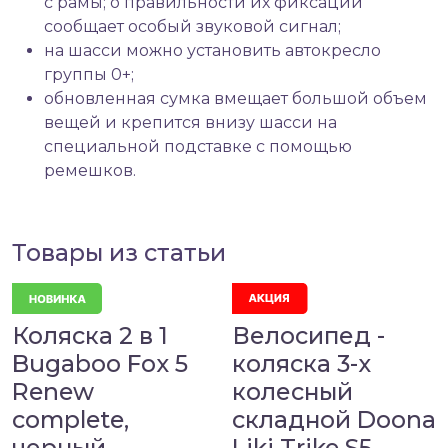
с рамы; о правильности их фиксации
сообщает особый звуковой сигнал;
на шасси можно установить автокресло
группы 0+;
обновленная сумка вмещает большой объем
вещей и крепится внизу шасси на
специальной подставке с помощью
ремешков.
Товары из статьи
Коляска 2 в 1
Велосипед -
Bugaboo Fox 5
коляска 3-х
Renew
колесный
complete,
складной Doona
черный
Liki Trike S5