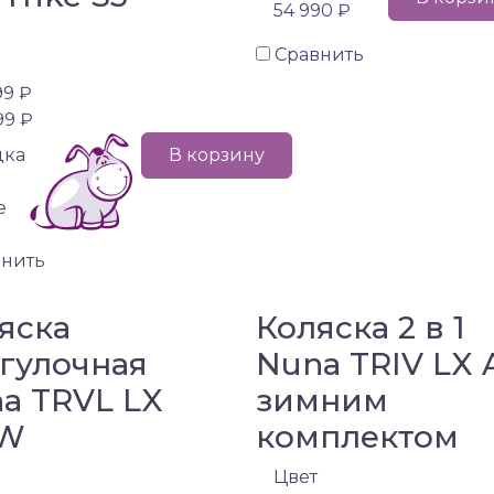
54 990 ₽
Сравнить
99 ₽
99 ₽
дка
В корзину
е
внить
яска
Коляска 2 в 1
гулочная
Nuna TRIV LX 
a TRVL LX
зимним
W
комплектом
Цвет