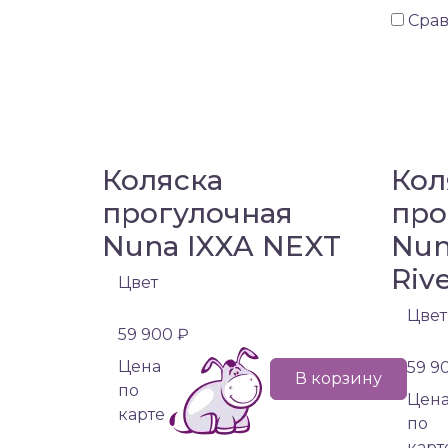
Сра
Коляска
Кол
прогулочная
про
Nuna IXXA NEXT
Nun
Riv
Цвет
Цвет
59 900 ₽
Цена
59 9
В корзину
по
Цен
карте
по
карт