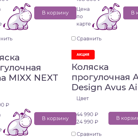
а
Цена
В корзину
В 
по
е
карте
внить
Сравнить
яска
Коляска
гулочная
прогулочная 
a MIXX NEXT
Design Avus Ai
Цвет
00 ₽
44 990 ₽
а
В корзи
В корзину
24 990 ₽
е
Сравнить