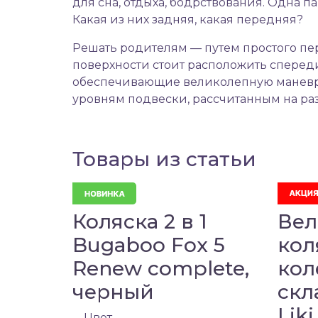
для сна, отдыха, бодрствования. Одна п
Какая из них задняя, какая передняя?
Решать родителям — путем простого п
поверхности стоит расположить сперед
обеспечивающие великолепную маневре
уровням подвески, рассчитанным на ра
Товары из статьи
Коляска 2 в 1
Вел
Bugaboo Fox 5
кол
Renew complete,
кол
черный
скл
Liki
Цвет