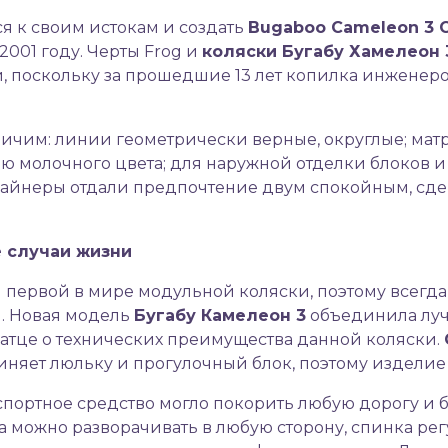
я к своим истокам и создать
Bugaboo
Cameleon 3
2001 году. Черты Frog и
коляски Бугабу Хамелеон 
й, поскольку за прошедшие 13 лет копилка инжене
ичим: линии геометрически верные, округлые; мат
ю молочного цвета; для наружной отделки блоков 
изайнеры отдали предпочтение двум спокойным, сде
е случаи жизни
 первой в мире модульной коляски, поэтому всегда
й. Новая модель
Бугабу Камелеон 3
объединила луч
атце о технических преимущества данной коляски.
диняет люльку и прогулочный блок, поэтому издели
спортное средство могло покорить любую дорогу и 
 можно разворачивать в любую сторону, спинка рег