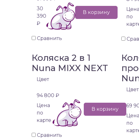
30
Цен
В корзину
390
по
₽
карт
Сравнить
Сра
Коляска 2 в 1
Кол
Nuna MIXX NEXT
про
Nun
Цвет
Цвет
94 800 ₽
Цена
69 9
В корзину
по
Цен
карте
по
карт
Сравнить