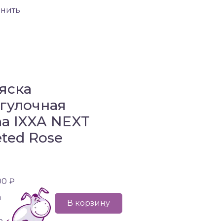
внить
яска
гулочная
a IXXA NEXT
eted Rose
00 ₽
а
В корзину
е