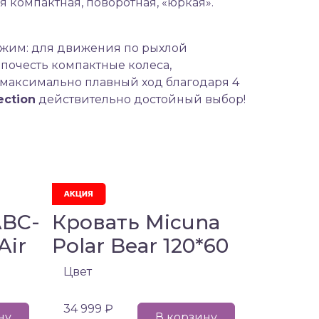
я компактная, поворотная, «юркая».
жим: для движения по рыхлой
почесть компактные колеса,
максимально плавный ход благодаря 4
ection
действительно достойный выбор!
ABC-
Кровать Micuna
Air
Polar Bear 120*60
Цвет
34 999 ₽
ну
В корзину