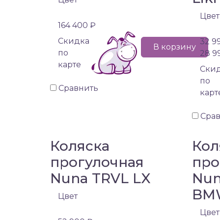
Цвет
164 400 ₽
Cкидка
32 9
В корзину
по
28 9
карте
Cки
по
Сравнить
карт
Сра
Коляска
Кол
прогулочная
про
Nuna TRVL LX
Nun
BM
Цвет
Цвет