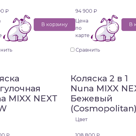
00 ₽
94 900 ₽
а
Цена
В корзину
В 
по
е
карте
внить
Сравнить
яска
Коляска 2 в 1
гулочная
Nuna MIXX NE
a MIXX NEXT
Бежевый
W
(Cosmopolitan
Цвет
00 ₽
108 800 ₽