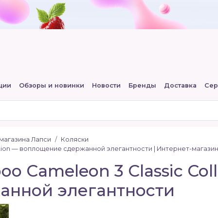
ции
Обзоры и новинки
Новости
Бренды
Доставка
Сер
-магазина Лапси
Коляски
ection — воплощение сдержанной элегантности | Интернет-магазин
oo Cameleon 3 Classic Col
анной элегантности