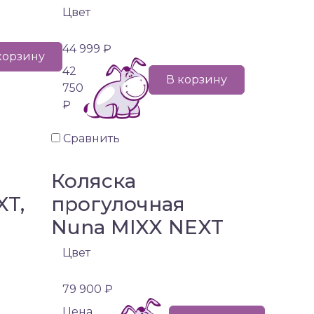
Цвет
44 999 ₽
корзину
42
В корзину
750
₽
Сравнить
Коляска
XT,
прогулочная
Nuna MIXX NEXT
)
Цвет
79 900 ₽
Цена