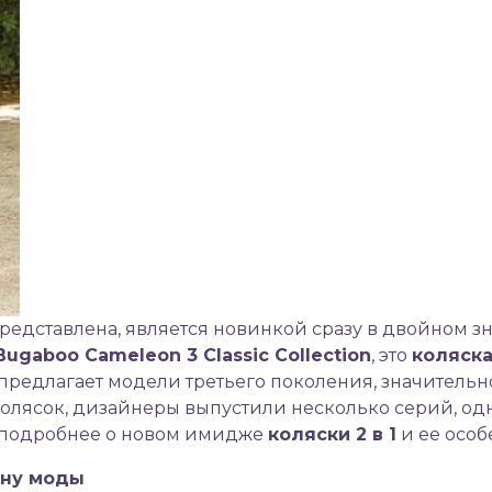
 представлена, является новинкой сразу в двойном 
Bugaboo
Cameleon 3
Classic
Collection
, это
коляска 
 предлагает модели третьего поколения, значитель
колясок, дизайнеры выпустили несколько серий, од
м подробнее о новом имидже
коляски 2 в 1
и ее особ
ину моды