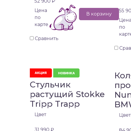
52 900 ₽
Цена
55 9
В корзину
по
Цен
карте
по
карт
Сравнить
Сра
Кол
Стульчик
про
растущий Stokke
Nun
Tripp Trapp
BM
Цвет
Цвет
31 990 ₽
84 9