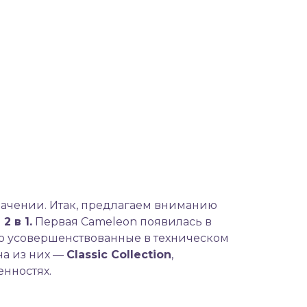
значении. Итак, предлагаем вниманию
2 в 1.
Первая Cameleon появилась в
но усовершенствованные в техническом
на из них —
Classic
Collection
,
енностях.