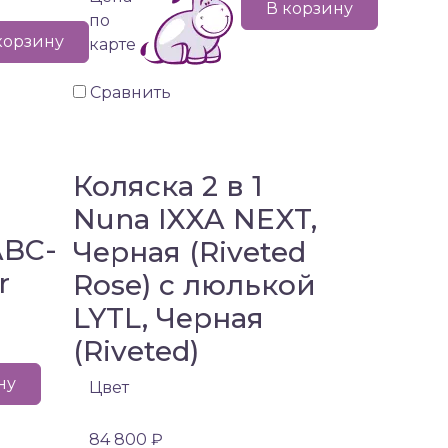
В корзину
по
корзину
карте
Сравнить
Коляска 2 в 1
Nuna IXXA NEXT,
ABC-
Черная (Riveted
r
Rose) с люлькой
LYTL, Черная
(Riveted)
ну
Цвет
84 800 ₽