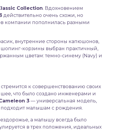
Classic
Collection
. Вдохновением
3
действительно очень схожи, но
ров компании пополнилась разными
расик, внутренние стороны капюшонов,
и шопинг-корзины выбран практичный,
ржанным цветам: темно-синему (Navy) и
 стремится к совершенствованию своих
шее, что было создано инженерами и
Cameleon 3
— универсальная модель,
е подходит малышам с рождения.
бездорожье, а малышу всегда было
улируется в трех положения, идеальных