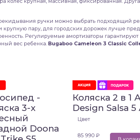
ара колес крупная, массивная, фиксированная. Друга
ерекидывания ручки можно выбрать подходящий ре
и крупную пару, для городских дорожек лучше пред
нность. Регулируемые амортизаторы гарантируют 
зный вес ребенка.
Bugaboo
Cameleon 3
Classic
Coll
осипед -
Коляска 2 в 1 
яска 3-х
Design Salsa 5 
есный
Цвет
адной Doona
85 990 ₽
 Trike S5
В корзи