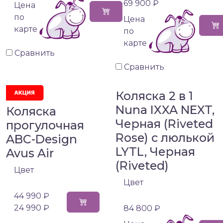
69 900 ₽
Цена
по
Цена
карте
по
карте
Сравнить
Сравнить
Коляска 2 в 1
Nuna IXXA NEXT,
Коляска
Черная (Riveted
прогулочная
Rose) с люлькой
ABC-Design
LYTL, Черная
Avus Air
(Riveted)
Цвет
Цвет
44 990 ₽
24 990 ₽
84 800 ₽