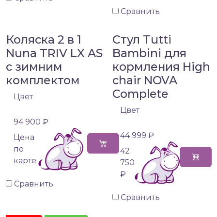
Сравнить
Коляска 2 в 1
Стул Tutti
Nuna TRIV LX AS
Bambini для
с зимним
кормления High
комплектом
chair NOVA
Complete
Цвет
Цвет
94 900 ₽
44 999 ₽
Цена
по
42
карте
750
₽
Сравнить
Сравнить