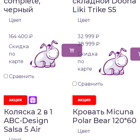
complete,
складной Doona
черный
Liki Trike S5
Цвет
Цвет
164 400 ₽
32 999 ₽
28 999 ₽
Cкидка
по
Cкидка
карте
по
карте
Сравнить
Сравнить
Коляска 2 в 1
Кровать Micuna
ABC-Design
Polar Bear 120*60
Salsa 5 Air
Цвет
Цвет