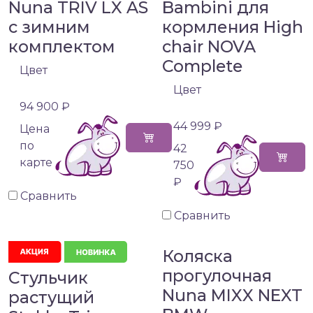
Nuna TRIV LX AS
Bambini для
с зимним
кормления High
комплектом
chair NOVA
Complete
Цвет
Цвет
94 900 ₽
44 999 ₽
Цена
по
42
карте
750
₽
Сравнить
Сравнить
Коляска
прогулочная
Стульчик
Nuna MIXX NEXT
растущий