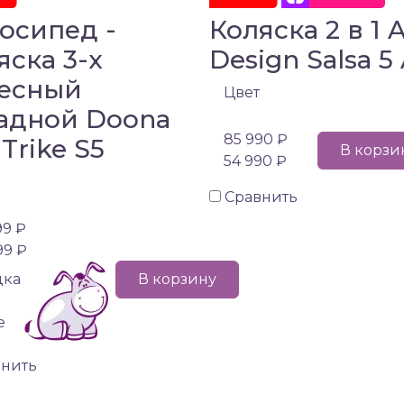
осипед -
Коляска 2 в 1 
яска 3-х
Design Salsa 5 
есный
Цвет
адной Doona
85 990 ₽
 Trike S5
В корзи
54 990 ₽
Сравнить
99 ₽
99 ₽
дка
В корзину
е
внить