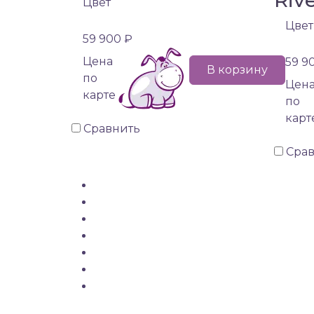
Цвет
Цвет
59 900 ₽
Цена
59 9
В корзину
по
Цен
карте
по
карт
Сравнить
Сра