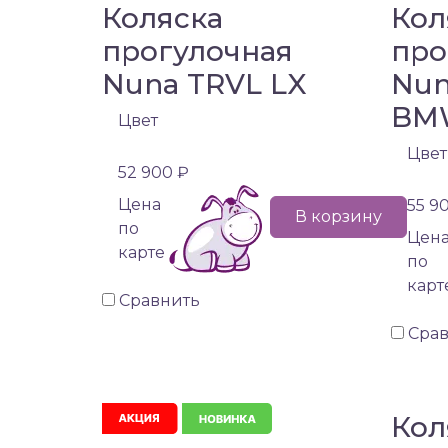
Коляска
Кол
прогулочная
про
Nuna TRVL LX
Nun
BM
Цвет
Цвет
52 900 ₽
Цена
55 9
В корзину
по
Цен
карте
по
карт
Сравнить
Сра
Кол