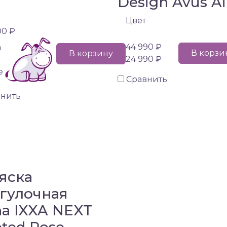
Design Avus Ai
Цвет
00 ₽
44 990 ₽
а
В корзи
В корзину
24 990 ₽
е
Сравнить
внить
яска
гулочная
a IXXA NEXT
eted Rose