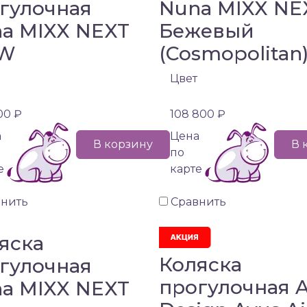
гулочная
Nuna MIXX NE
a MIXX NEXT
Бежевый
W
(Cosmopolitan
Цвет
00 ₽
108 800 ₽
а
Цена
В корзину
В 
по
е
карте
внить
Сравнить
яска
Коляска
гулочная
прогулочная 
a MIXX NEXT