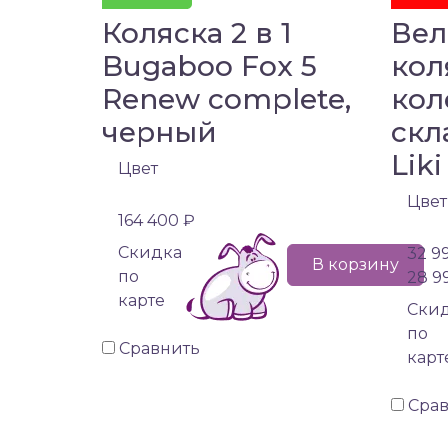
Коляска 2 в 1
Вел
Bugaboo Fox 5
кол
Renew complete,
кол
черный
скл
Liki
Цвет
Цвет
164 400 ₽
Cкидка
32 9
В корзину
по
28 9
карте
Cки
по
Сравнить
карт
Сра