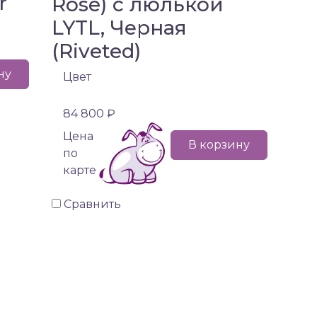
r
Rose) с люлькой
LYTL, Черная
(Riveted)
ну
Цвет
84 800 ₽
Цена
В корзину
по
карте
Сравнить