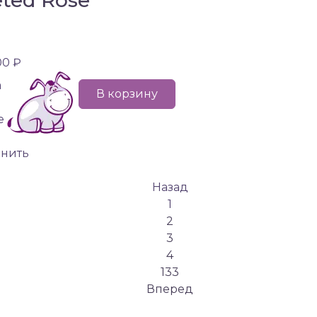
00 ₽
а
В корзину
е
внить
Назад
1
2
3
4
133
Вперед