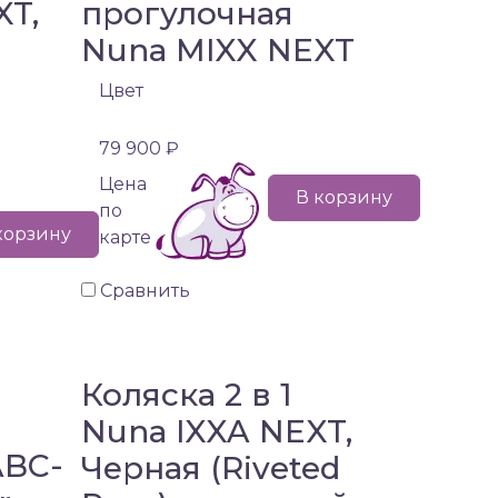
XT,
прогулочная
Nuna MIXX NEXT
)
Цвет
79 900 ₽
Цена
В корзину
по
корзину
карте
Сравнить
Коляска 2 в 1
Nuna IXXA NEXT,
ABC-
Черная (Riveted