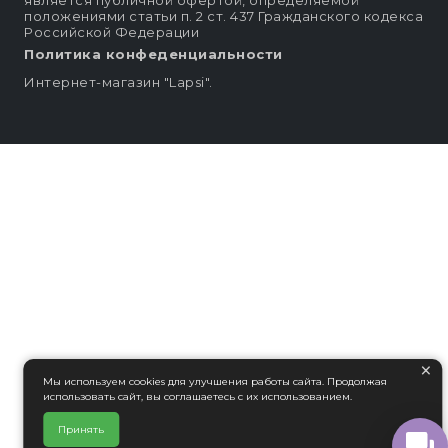
является публичной офертой, определяемой
положениями статьи п. 2 ст. 437 Гражданского кодекса
Российской Федерации
Политика конфеденциальности
Интернет-магазин "Lapsi".
×
Мы используем cookies для улучшения работы сайта. Продолжая
использовать сайт, вы соглашаетесь с их использованием.
Принять