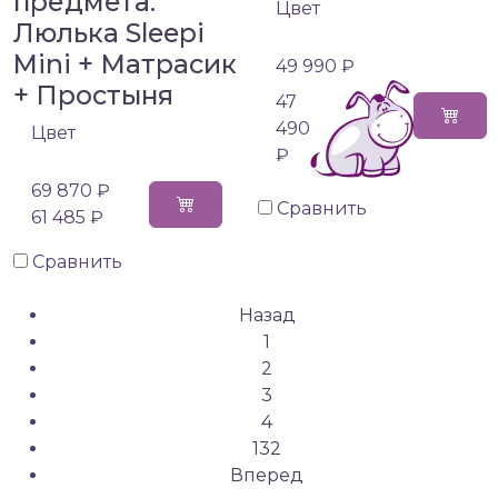
предмета:
Цвет
Люлька Sleepi
Mini + Матрасик
49 990 ₽
+ Простыня
47
490
Цвет
₽
69 870 ₽
Сравнить
61 485 ₽
Сравнить
Назад
1
2
3
4
132
Вперед