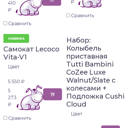
₽
410
₽
Сравнить
Сравнить
Набор:
Колыбель
Самокат Lecoco
приставная
Vita-V1
Tutti Bambini
Цвет
CoZee Luxe
Walnut/Slate с
5 550 ₽
колесами +
5
Подложка Cushi
273
Cloud
₽
Цвет
Сравнить