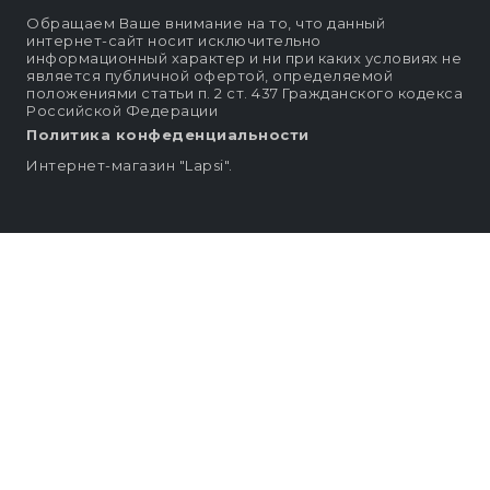
Обращаем Ваше внимание на то, что данный
интернет-сайт носит исключительно
информационный характер и ни при каких условиях не
является публичной офертой, определяемой
положениями статьи п. 2 ст. 437 Гражданского кодекса
Российской Федерации
Политика конфеденциальности
Интернет-магазин "Lapsi".