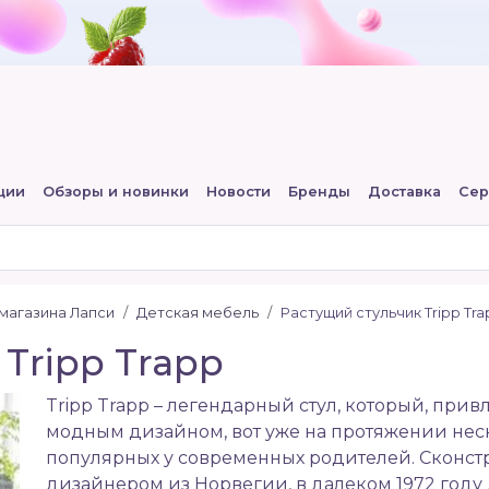
ции
Обзоры и новинки
Новости
Бренды
Доставка
Сер
-магазина Лапси
Детская мебель
Растущий стульчик Tripp Tra
Tripp Trapp
Tripp Trapp – легендарный стул, который, при
модным дизайном, вот уже на протяжении неск
популярных у современных родителей. Сконс
дизайнером из Норвегии, в далеком 1972 году д