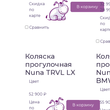
Cкидка
32 9
В корзину
по
28 9
карте
Cки
по
Сравнить
карт
Сра
Коляска
Кол
прогулочная
про
Nuna TRVL LX
Nun
BM
Цвет
Цвет
52 900 ₽
Цена
55 9
В корзину
по