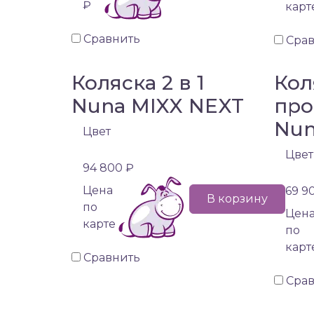
₽
карт
Сравнить
Сра
Коляска 2 в 1
Кол
Nuna MIXX NEXT
про
Nun
Цвет
Цвет
94 800 ₽
Цена
69 9
В корзину
по
Цен
карте
по
карт
Сравнить
Сра