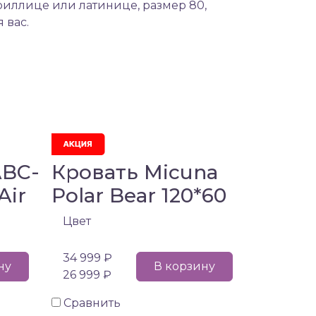
риллице или латинице, размер 80,
 вас.
ABC-
Кровать Micuna
Air
Polar Bear 120*60
Цвет
34 999 ₽
ну
В корзину
26 999 ₽
Сравнить