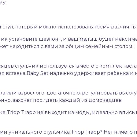
му.
й стул, который можно использовать тремя различн
чик установите
шезлонг
, и ваш малыш будет максима
жет находиться с вами за общим семейным столом;
сяцев стульчик используется вместе с
комплект-вст
я вставка Baby Set надежно удерживает ребенка и
ка или взрослого, достаточно отрегулировать высот
нно, захочет посидеть каждый из домочадцев.
 Tripp Trapp не выходит из моды, идеально вписыв
нии уникального стульчика Tripp Trapp? Нет ничего