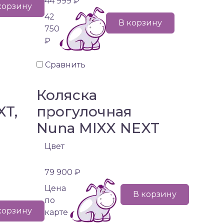
44 999 ₽
корзину
42
В корзину
750
₽
Сравнить
Коляска
XT,
прогулочная
Nuna MIXX NEXT
)
Цвет
79 900 ₽
Цена
В корзину
по
корзину
карте