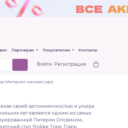
вис
Партнерам
Покупателям
Контакты
Войти
Регистрация
pp | Интернет-магазин Lapsi
влекая своей эргономичностью и ультра
ольких лет является одним из самых
труированный Питером Опсвиком,
етский стул Stokke Tripp Trapp