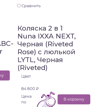
Сравнить
Коляска 2 в 1
Nuna IXXA NEXT,
ABC-
Черная (Riveted
r
Rose) с люлькой
LYTL, Черная
(Riveted)
ну
Цвет
84 800 ₽
Цена
В корзину
по