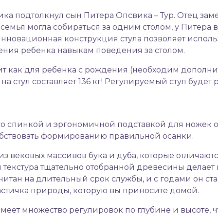
а подтолкнул сын Питера Опсвика – Тур. Отец замет
 семья могла собираться за одним столом, у Питера 
нновационная конструкция стула позволяет использ
ения ребенка навыкам поведения за столом.
дит как для ребенка с рождения (необходим дополн
 на стул составляет 136 кг! Регулируемый стул буде
p со спинкой и эргономичной подставкой для ножек
обствовать формированию правильной осанки.
из вековых массивов бука и дуба, которые отличают
я текстура тщательно отобранной древесины делае
тан на длительный срок службы, и с годами он стан
о частичка природы, которую вы приносите домой.
меет множество регулировок по глубине и высоте, ч