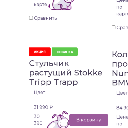
Цен
карте
по
карт
Сравнить
Сра
Кол
Стульчик
про
растущий Stokke
Nun
Tripp Trapp
BM
Цвет
Цвет
31 990 ₽
84 9
30
Цен
В корзину
390
по