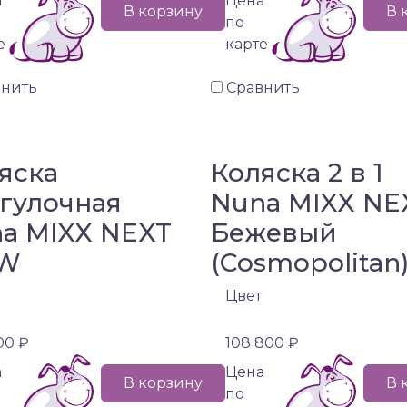
а
Цена
В корзину
В 
по
е
карте
внить
Сравнить
яска
Коляска 2 в 1
гулочная
Nuna MIXX NE
a MIXX NEXT
Бежевый
W
(Cosmopolitan
Цвет
00 ₽
108 800 ₽
а
Цена
В корзину
В 
по