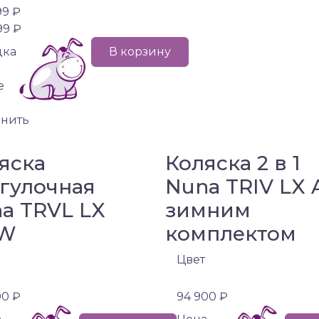
99 ₽
99 ₽
дка
В корзину
е
внить
яска
Коляска 2 в 1
гулочная
Nuna TRIV LX 
a TRVL LX
зимним
W
комплектом
Цвет
00 ₽
94 900 ₽