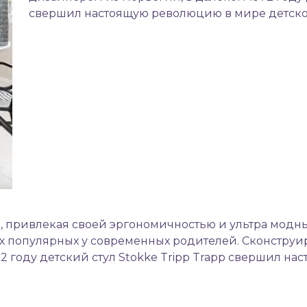
свершил настоящую революцию в мире детско
ый, привлекая своей эргономичностью и ультра мод
ых популярных у современных родителей. Сконстру
2 году детский стул Stokke Tripp Trapp свершил н