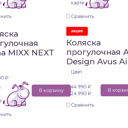
е
карте
внить
Сравнить
яска
Коляска
гулочная
прогулочная 
a MIXX NEXT
Design Avus Ai
Цвет
00 ₽
44 990 ₽
а
В корзи
В корзину
24 990 ₽
е
Сравнить
внить