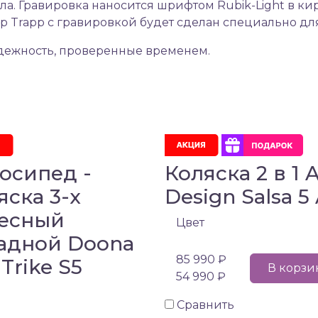
ла.
Гравировка
наносится шрифтом Rubik-Light в ки
p Trapp с гравировкой будет сделан специально для
надежность, проверенные временем.
осипед -
Коляска 2 в 1 
яска 3-х
Design Salsa 5 
есный
Цвет
адной Doona
85 990 ₽
 Trike S5
В корзи
54 990 ₽
Сравнить