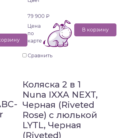
Цвет
79 900 ₽
Цена
В корзину
по
корзину
карте
Сравнить
Коляска 2 в 1
Nuna IXXA NEXT,
ABC-
Черная (Riveted
r
Rose) с люлькой
LYTL, Черная
(Riveted)