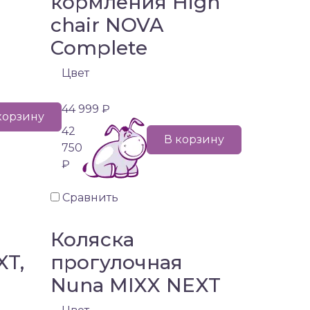
кормления High
chair NOVA
Complete
Цвет
44 999 ₽
корзину
42
В корзину
750
₽
Сравнить
Коляска
XT,
прогулочная
Nuna MIXX NEXT
)