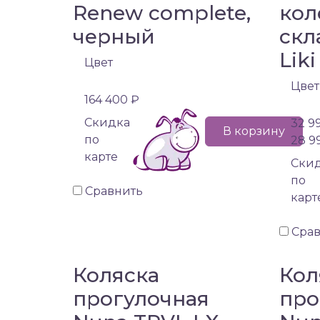
Renew complete,
кол
черный
скл
Liki
Цвет
Цвет
164 400 ₽
Cкидка
32 9
В корзину
по
28 9
карте
Cки
по
Сравнить
карт
Сра
Коляска
Кол
прогулочная
про