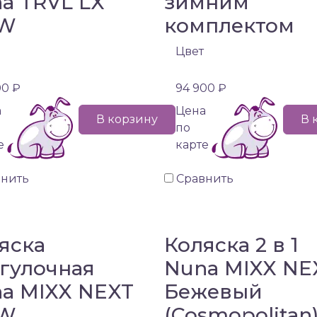
a TRVL LX
зимним
W
комплектом
Цвет
00 ₽
94 900 ₽
а
Цена
В корзину
В 
по
е
карте
внить
Сравнить
яска
Коляска 2 в 1
гулочная
Nuna MIXX NE
a MIXX NEXT
Бежевый
W
(Cosmopolitan