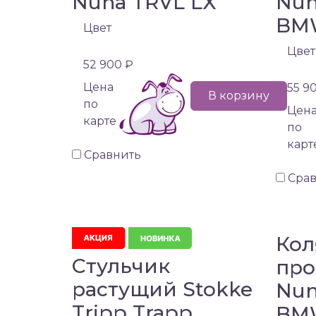
Nuna TRVL LX
Nun
BM
Цвет
Цвет
52 900 ₽
Цена
55 9
В корзину
по
Цен
карте
по
карт
Сравнить
Сра
Кол
Стульчик
про
растущий Stokke
Nun
Tripp Trapp
BM