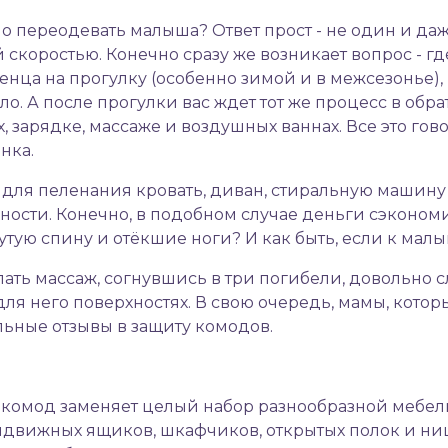
но переодевать малыша? Ответ прост - не один и даж
скоростью. Конечно сразу же возникает вопрос - гд
нца на прогулку (особенно зимой и в межсезонье), 
о. А после прогулки вас ждет тот же процесс в обра
зарядке, массаже и воздушных ваннах. Все это гово
нка.
 для пеленания кровать, диван, стиральную машину 
ости. Конечно, в подобном случае деньги сэкономит
утую спину и отёкшие ноги? И как быть, если к ма
елать массаж, согнувшись в три погибели, довольно
для него поверхностях. В свою очередь, мамы, кот
ьные отзывы в защиту комодов.
комод заменяет целый набор разнообразной мебели.
выдвижных ящиков, шкафчиков, открытых полок и ни