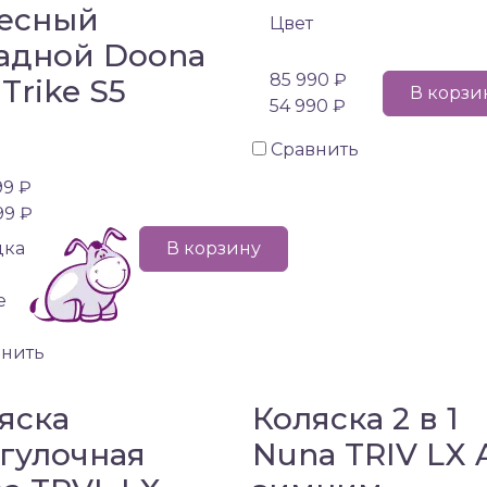
есный
Цвет
адной Doona
85 990 ₽
 Trike S5
В корзи
54 990 ₽
Сравнить
99 ₽
99 ₽
дка
В корзину
е
внить
яска
Коляска 2 в 1
гулочная
Nuna TRIV LX 