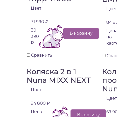
Цвет
Цвет
31 990 ₽
84 9
30
Цен
В корзину
390
по
₽
карт
Сравнить
Сра
Коляска 2 в 1
Кол
Nuna MIXX NEXT
про
Nun
Цвет
Цвет
94 800 ₽
Цена
69 9
В корзину