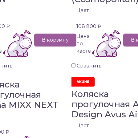
Цвет
00 ₽
108 800 ₽
а
Цена
В корзину
В 
по
е
карте
внить
Сравнить
яска
Коляска
гулочная
прогулочная 
a MIXX NEXT
Design Avus Ai
Цвет
00 ₽