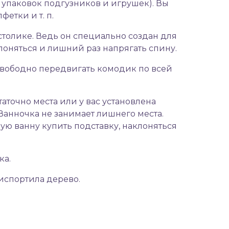
, упаковок подгузников и игрушек). Вы
етки и т. п.
 столике. Ведь он специально создан для
лоняться и лишний раз напрягать спину.
 свободно передвигать комодик по всей
аточно места или у вас установлена
Ванночка не занимает лишнего места.
ную ванну купить подставку, наклоняться
ка.
испортила дерево.