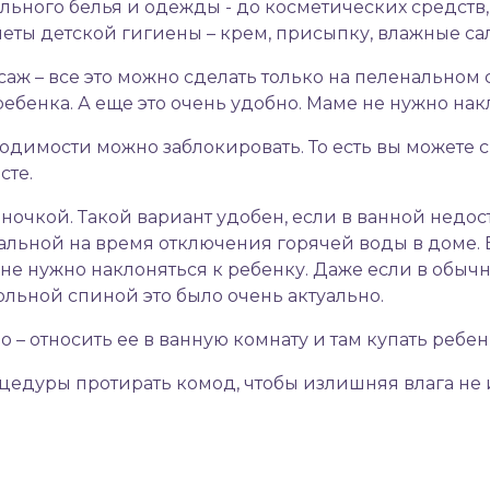
ельного белья и одежды - до косметических средств
ты детской гигиены – крем, присыпку, влажные салф
саж – все это можно сделать только на пеленальном
ебенка. А еще это очень удобно. Маме не нужно нак
одимости можно заблокировать. То есть вы можете
сте.
очкой. Такой вариант удобен, если в ванной недост
уальной на время отключения горячей воды в доме. 
 не нужно наклоняться к ребенку. Даже если в обыч
ольной спиной это было очень актуально.
– относить ее в ванную комнату и там купать ребен
цедуры протирать комод, чтобы излишняя влага не 