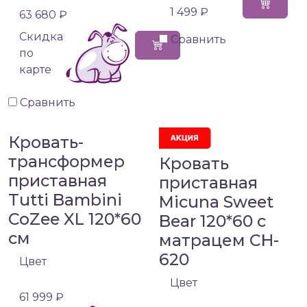
1 499 ₽
63 680 ₽
Cкидка
Сравнить
по
карте
Сравнить
Кровать-
трансформер
Кровать
приставная
приставная
Tutti Bambini
Micuna Sweet
CoZee XL 120*60
Bear 120*60 с
см
матрацем CH-
620
Цвет
Цвет
61 999 ₽