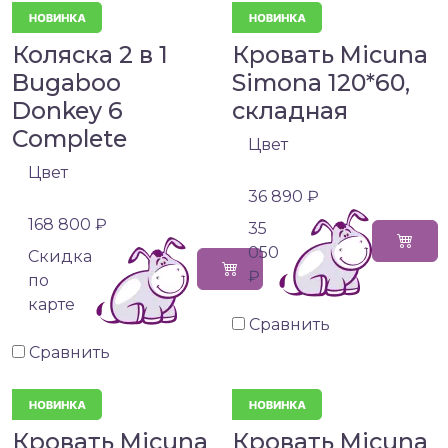
Коляска 2 в 1
Кровать Micuna
Bugaboo
Simona 120*60,
Donkey 6
складная
Complete
Цвет
Цвет
36 890 ₽
168 800 ₽
35
050
Cкидка
₽
по
карте
Сравнить
Сравнить
Кровать Micuna
Кровать Micuna