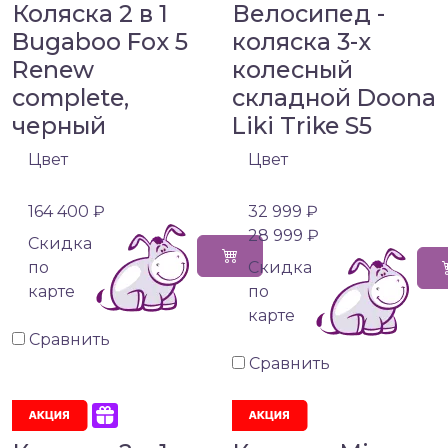
Коляска 2 в 1
Велосипед -
Bugaboo Fox 5
коляска 3-х
Renew
колесный
complete,
складной Doona
черный
Liki Trike S5
Цвет
Цвет
164 400 ₽
32 999 ₽
28 999 ₽
Cкидка
по
Cкидка
карте
по
карте
Сравнить
Сравнить