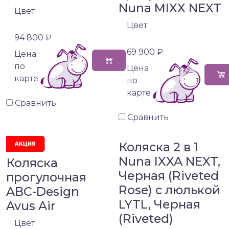
Nuna MIXX NEXT
Цвет
Цвет
94 800 ₽
69 900 ₽
Цена
по
Цена
карте
по
карте
Сравнить
Сравнить
Коляска 2 в 1
Nuna IXXA NEXT,
Коляска
Черная (Riveted
прогулочная
Rose) с люлькой
ABC-Design
LYTL, Черная
Avus Air
(Riveted)
Цвет