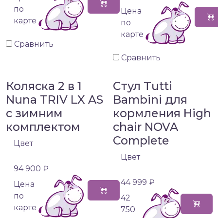
по
Цена
карте
по
карте
Сравнить
Сравнить
Коляска 2 в 1
Стул Tutti
Nuna TRIV LX AS
Bambini для
с зимним
кормления High
комплектом
chair NOVA
Complete
Цвет
Цвет
94 900 ₽
44 999 ₽
Цена
по
42
карте
750