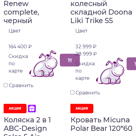
Renew
колесный
complete,
складной Doona
черный
Liki Trike S5
Цвет
Цвет
164 400 ₽
32 999 ₽
28 999 ₽
Cкидка
по
Cкидка
карте
по
карте
Сравнить
Сравнить
Коляска 2 в 1
Кровать Micuna
ABC-Design
Polar Bear 120*60