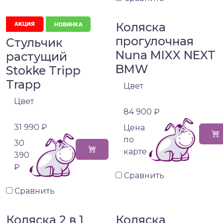
Коляска
прогулочная
Стульчик
Nuna MIXX NEXT
растущий
BMW
Stokke Tripp
Trapp
Цвет
Цвет
84 900 ₽
31 990 ₽
Цена
по
30
карте
390
₽
Сравнить
Сравнить
Коляска 2 в 1
Коляска