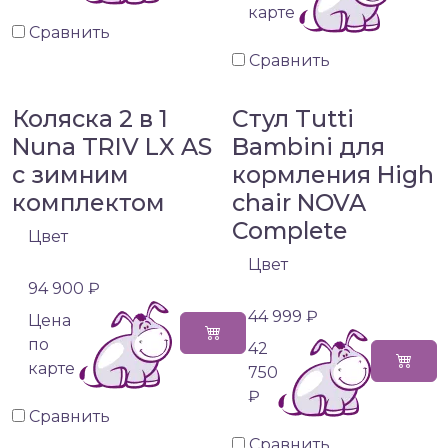
карте
Сравнить
Сравнить
Коляска 2 в 1
Стул Tutti
Nuna TRIV LX AS
Bambini для
с зимним
кормления High
комплектом
chair NOVA
Complete
Цвет
Цвет
94 900 ₽
44 999 ₽
Цена
по
42
карте
750
₽
Сравнить
Сравнить