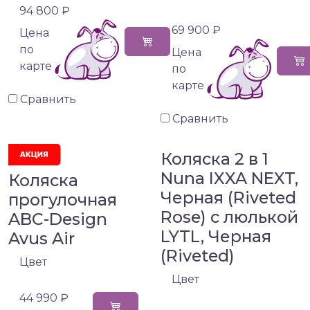
94 800 ₽
69 900 ₽
Цена
по
Цена
карте
по
карте
Сравнить
Сравнить
Коляска 2 в 1
Nuna IXXA NEXT,
Коляска
Черная (Riveted
прогулочная
Rose) с люлькой
ABC-Design
LYTL, Черная
Avus Air
(Riveted)
Цвет
Цвет
44 990 ₽