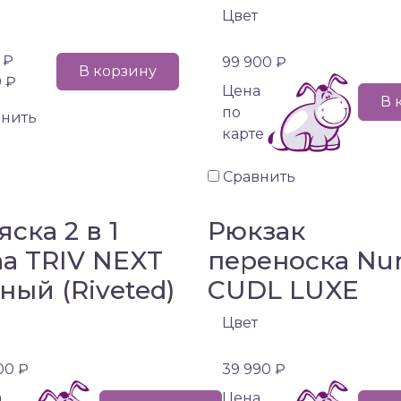
Цвет
 ₽
99 900 ₽
В корзину
9 ₽
Цена
В 
по
внить
карте
Сравнить
яска 2 в 1
Рюкзак
a TRIV NEXT
переноска Nu
ный (Riveted)
CUDL LUXE
Цвет
00 ₽
39 990 ₽
а
Цена