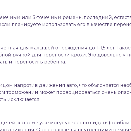
точечный или 5-точечный ремень, последний, естеств
 если планируете использовать его в качестве перен
аченная для малышей от рождения до 1–1,5 лет. Так
ной ручкой для переноски крохи. Это довольно ун
ать и переносить ребенка.
ицом напротив движения авто, что объясняется не
ом торможении может провоцироваться очень опасны
сть исключается.
етей, которые уже могут уверенно сидеть (приблизит
нию движения. Оно оснащается внутренними ремням