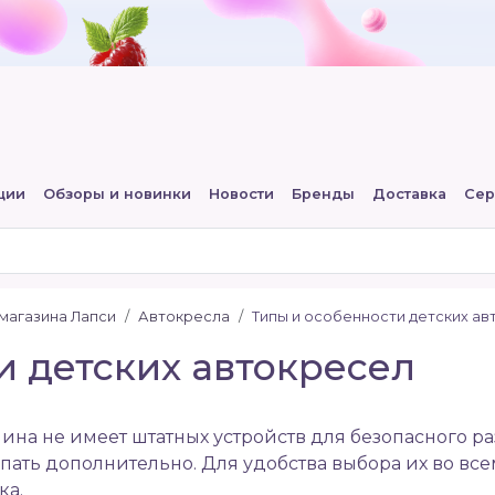
ции
Обзоры и новинки
Новости
Бренды
Доставка
Сер
-магазина Лапси
Автокресла
Типы и особенности детских авт
и детских автокресел
ина не имеет штатных устройств для безопасного р
ать дополнительно. Для удобства выбора их во все
ка.