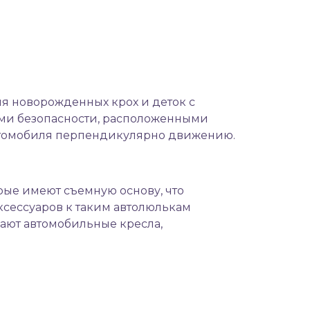
ля новорожденных крох и деток с
ями безопасности, расположенными
автомобиля перпендикулярно движению.
рые имеют съемную основу, что
ксессуаров к таким автолюлькам
гают автомобильные кресла,