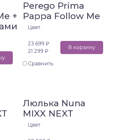
Perego Prima
Me +
Pappa Follow Me
ками
Цвет
23 699 ₽
В корзину
21 299 ₽
ну
Сравнить
Люлька Nuna
XT
MIXX NEXT
Цвет