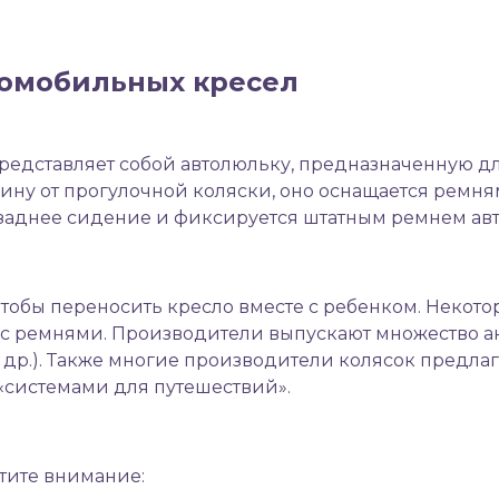
томобильных кресел
 представляет собой автолюльку, предназначенную д
ину от прогулочной коляски, оно оснащается ремн
а заднее сидение и фиксируется штатным ремнем 
тобы переносить кресло вместе с ребенком. Некото
ся с ремнями. Производители выпускают множество а
и др.). Также многие производители колясок предла
«системами для путешествий».
тите внимание: