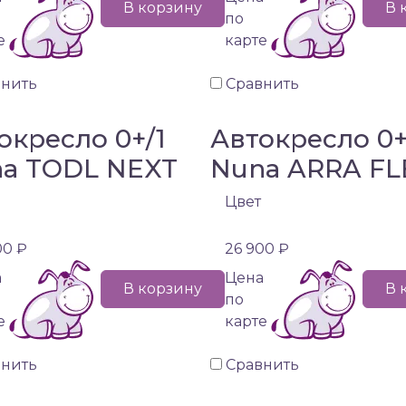
В корзину
В 
по
е
карте
внить
Сравнить
окресло 0+/1
Автокресло 0
a TODL NEXT
Nuna ARRA FL
Цвет
00 ₽
26 900 ₽
а
Цена
В корзину
В 
по
е
карте
внить
Сравнить