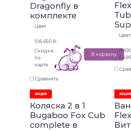
Fle
Dragonfly в
Tub
комплекте
Sup
Цвет
Цвет
106 650 ₽
8 69
Cкидка
В корзину
6 49
по
карте
Сра
Сравнить
Коляска 2 в 1
Ван
Bugaboo Fox Cub
Fle
complete в
Вит