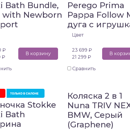
xi Bath Bundle,
Perego Prima
 with Newborn
Pappa Follow 
port
дуга с игруш
Цвет
0 ₽
23 699 ₽
В корзину
В корзи
9 ₽
21 299 ₽
внить
Сравнить
Коляска 2 в 1
ночка Stokke
Nuna TRIV NE
xi Bath
BMW, Серый
рина
(Graphene)