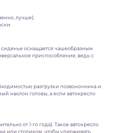
енно, лучше);
оски.
ое сиденье оснащается чашеобразным
иверсальное приспособление, ведь с
обходимостью разгрузки позвоночника и
й наклон головы, а если автокресло
ельно от 1-го года). Такое автокресло
и или столиком, чтобы удерживать