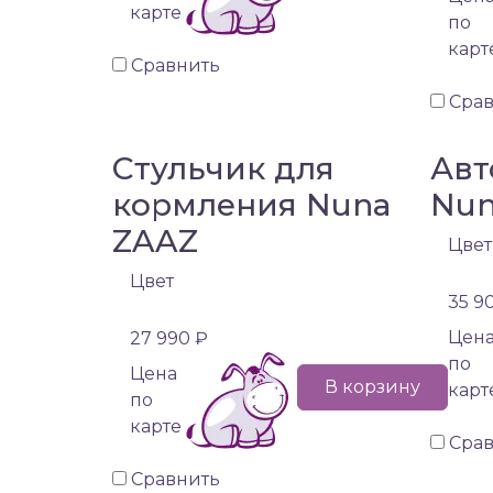
карте
по
карт
Сравнить
Сра
Стульчик для
Авт
кормления Nuna
Nun
ZAAZ
Цвет
Цвет
35 9
Цен
27 990 ₽
по
Цена
В корзину
карт
по
карте
Сра
Сравнить