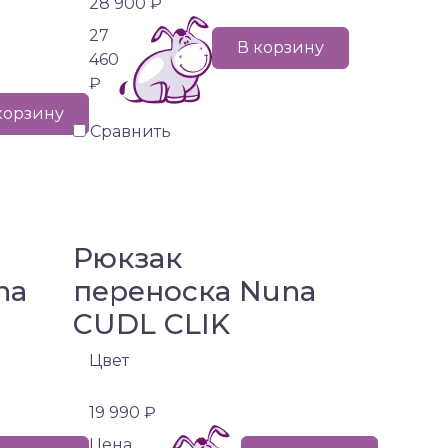
28 900 ₽
27
В корзину
460
₽
корзину
Сравнить
Рюкзак
na
переноска Nuna
CUDL CLIK
Цвет
19 990 ₽
Цена