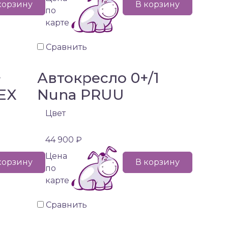
корзину
В корзину
по
карте
Сравнить
+
Автокресло 0+/1
EX
Nuna PRUU
Цвет
44 900 ₽
Цена
корзину
В корзину
по
карте
Сравнить