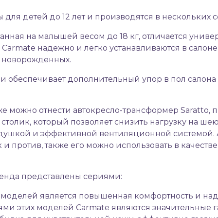
ля детей до 12 лет и производятся в нескольких с
анная на малышей весом до 18 кг, отличается унив
а Carmate надежно и легко устанавливаются в салон
 новорожденных.
и обеспечивает дополнительный упор в пол салона 
 можно отнести автокресло-трансформер Saratto, п
столик, который позволяет снизить нагрузку на шею
ушкой и эффективной вентиляционной системой. А
к и против, также его можно использовать в качеств
ренда представлены сериями:
их моделей является повышенная комфортность и
над
ми этих моделей Carmate являются значительные г