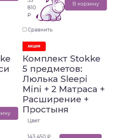
35
В корзину
810
₽
Сравнить
kke
Комплект Stokke
кси
5 предметов:
Люлька Sleepi
Mini + 2 Матраса +
Расширение +
Простыня
зину
Цвет
143 450 ₽