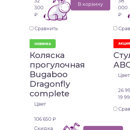
32
38
В корзину
300
000
₽
₽
Сравнить
Сра
Коляска
Сту
прогулочная
ABC
Bugaboo
Цвет
Dragonfly
26 9
complete
19 9
Цвет
Сра
106 650 ₽
Cкидка