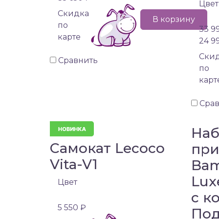
Цвет
Cкидка
В корзину
по
33 9
карте
24 9
Cки
Сравнить
по
карт
Сра
Наб
Самокат Lecoco
при
Vita-V1
Bam
Lux
Цвет
с к
5 550 ₽
Под