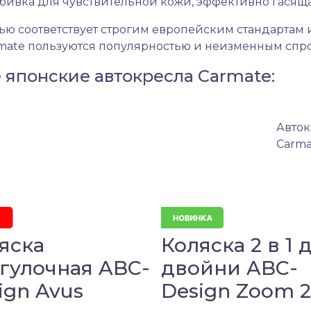
бивка для чувствительной кожи, эффективно гасящ
ью соответствует строгим европейским стандартам
rmate пользуются популярностью и неизменным спро
 японские автокресла Carmate:
Авток
Carma
яска
Коляска 2 в 1 
гулочная ABC-
двойни ABC-
ign Avus
Design Zoom 2