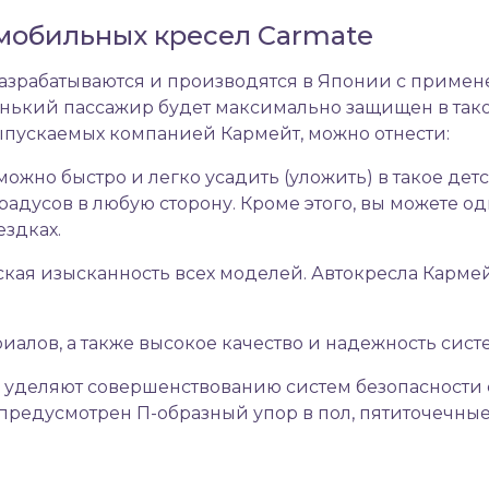
мобильных кресел Carmate
азрабатываются и производятся в Японии с приме
енький пассажир будет максимально защищен в так
ыпускаемых компанией Кармейт, можно отнести:
ожно быстро и легко усадить (уложить) в такое детс
радусов в любую сторону. Кроме этого, вы можете 
ездках.
кая изысканность всех моделей. Автокресла Кармей
риалов, а также высокое качество и надежность сис
 уделяют совершенствованию систем безопасности 
 предусмотрен П-образный упор в пол, пятиточечны
й