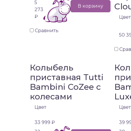
5
Clo
В корзину
273
₽
Цвет
Сравнить
50 3
Сра
Колыбель
Кол
приставная Tutti
при
Bambini CoZee с
Bam
колесами
Lux
Цвет
Цвет
33 999 ₽
39 9