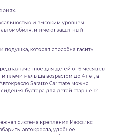
ериях.
ерсальностью и высоким уровнем
е автомобиля, и имеют защитный
и подушка, которая способна гасить
редназначенное для детей от 6 месяцев
 и плечи малыша возрастом до 4 лет, а
втокресло Saratto Carmate можно
е сиденья-бустера для детей старше 12
ежная система крепления Изофикс
.
абариты автокресла, удобное