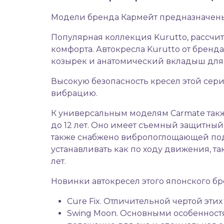
Модели бренда Кармейт предназначены д
Популярная коллекция Kurutto, рассчит
комфорта. Автокресла Kurutto от бренд
козырек и анатомический вкладыш для
Высокую безопасность кресел этой сери
вибрацию.
К универсальным моделям Carmate также
до 12 лет. Оно имеет съемный защитный 
также снабжено вибропоглощающей под
устанавливать как по ходу движения, та
лет.
Новинки автокресел этого японского б
Cure Fix. Отличительной чертой эт
Swing Moon. Основными особенностя