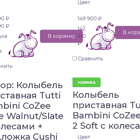
Цвет
90 ₽
149 900 ₽
90 ₽
142
В кор
дка
В корзину
410
₽
е
Сравнить
внить
ор: Колыбель
Колыбель
ставная Tutti
приставная Tu
bini CoZee
Bambini CoZee
e Walnut/Slate
2 Soft c колес
олесами +
ложка Cushi
Цвет