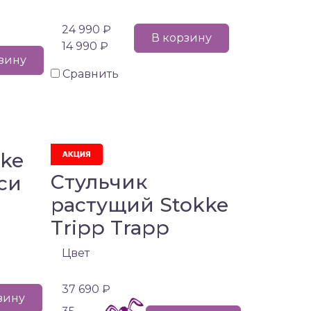
24 990 ₽
В корзину
14 990 ₽
зину
Сравнить
kke
Стульчик
кси
растущий Stokke
Tripp Trapp
Цвет
37 690 ₽
зину