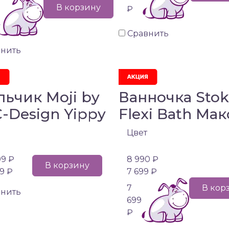
В корзину
₽
Сравнить
внить
льчик Moji by
Ванночка Sto
-Design Yippy
Flexi Bath Ма
Цвет
99 ₽
8 990 ₽
В корзину
99 ₽
7 699 ₽
7
В кор
внить
699
₽