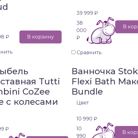
ud
39 999 ₽
38
В кор
000
98 ₽
В корзину
₽
внить
Сравнить
ыбель
Ванночка Sto
ставная Tutti
Flexi Bath Ма
bini CoZee
Bundle
e с колесами
Цвет
10 990 ₽
10
99 ₽
В кор
990