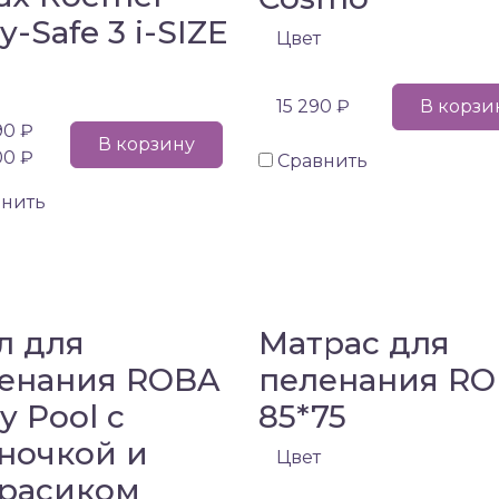
y-Safe 3 i-SIZE
Цвет
15 290 ₽
В корзи
90 ₽
В корзину
00 ₽
Сравнить
внить
л для
Матрас для
енания ROBA
пеленания R
y Pool с
85*75
ночкой и
Цвет
расиком