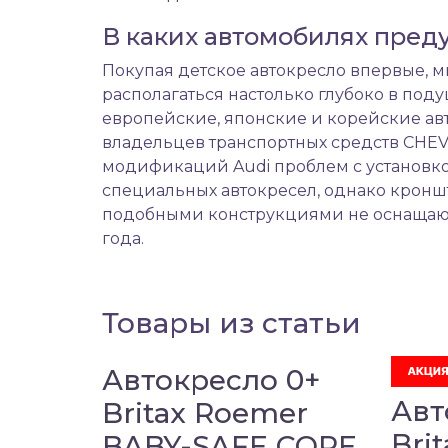
В каких автомобилях пре
Покупая
детское автокресло
впервые, м
располагаться настолько глубоко в под
европейские, японские и корейские ав
владельцев транспортных средств CHEVROLE
модификаций Audi проблем с установкой
специальных автокресел, однако кронш
подобными конструкциями не оснащаютс
года.
Товары из статьи
Автокресло 0+
Авт
Britax Roemer
Bri
BABY-SAFE CORE