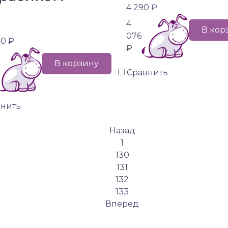
4 290 ₽
4
В кор
076
90 ₽
₽
В корзину
Сравнить
внить
Назад
1
130
131
132
133
Вперед