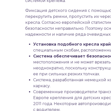
системой крепежа.
Фиксация детского сидения с помощью 
перекрутить ремни, пропустить их чере
кресла. Согласно европейской статист
безопасности неправильно. Поэтому ос
надежности и наличие ряда очевидны
Установка подобного кресла край
специальным скобам, расположенны
Система обеспечивает безопасно
местоположения и не может врезат
неоднократно, поскольку конструкц
ее при сильных резких толчках.
Система, разработанная немецкой
каркасу.
Современные производители транс
Европе крепления для детских крес
2011 года. Некоторые автопроизво
с водителем.