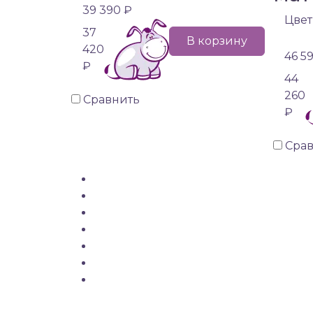
39 390 ₽
Цвет
37
В корзину
420
46 5
₽
44
260
Сравнить
₽
Сра