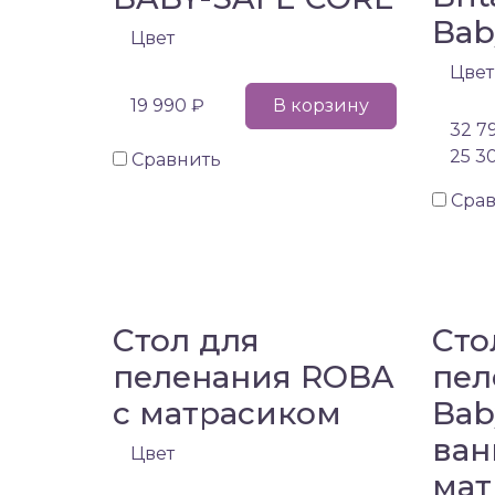
Bab
Цвет
Цвет
19 990 ₽
В корзину
32 7
25 3
Сравнить
Сра
Стол для
Сто
пеленания ROBA
пел
с матрасиком
Bab
ван
Цвет
мат