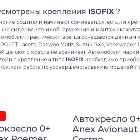
дусмотрены крепления
ISOFIX
?
ногие родители начинают сомневаться: есть ли кр
ушке сиденья, что их обнаружение и монтаж окажут
томобили практически всегда оснащаются данным 
T Lacetti, Daewoo Matiz, Suzuki SX4, Volkswagen Golf
 детского кресла не возникает. Автомобили марки
тейн с креплением типа
ISOFIX
необходимо приобр
я, хотя работа по усовершенствованию моделей Ла
Автокресло 0
окресло 0+
Anex Avionaut
tax Roemer
Cosmo