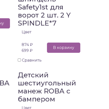
Safety1st для
ворот 2 шт. 2 Y
SPINDLE*7
ну
Цвет
874 ₽
В корзину
699 ₽
Сравнить
Детский
OBA
шестиугольный
манеж ROBA с
бампером
Цвет