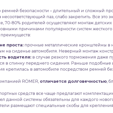
ремней безопасности – длительный и сложный про
з несоответствующий паз, слабо закрепить. Все это
ике, 70-80% родителей осуществляют монтаж детск
новными причинами популярности систем жесткого 
х преимуществ:
не проста:
прочные металлические кронштейны в н
м на сиденье автомобиля. Неверный монтаж конст
сть водителя:
в случае резкого торможения даже пу
ься в спинку переднего сидения. Раньше подобны
ия крепилась в автомобиле посредством ремней без
 компанией RÖMER,
отличается долговечностью
, 
портных средств все чаще предлагают комплектац
ел данной системы обязательны для каждого новог
дители размещают специальные скобы для креплени