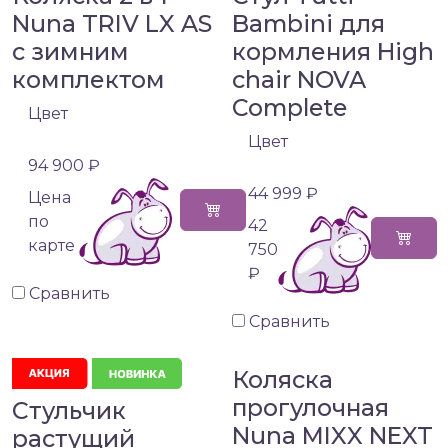
Nuna TRIV LX AS
Bambini для
с зимним
кормления High
комплектом
chair NOVA
Complete
Цвет
Цвет
94 900 ₽
44 999 ₽
Цена
по
42
карте
750
₽
Сравнить
Сравнить
Коляска
прогулочная
Стульчик
Nuna MIXX NEXT
растущий