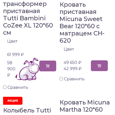
трансформер
Кровать
приставная
приставная
Tutti Bambini
Micuna Sweet
CoZee XL 120*60
Bear 120*60 с
см
матрацем CH-
620
Цвет
Цвет
61 999 ₽
49 650 ₽
58
42 999 ₽
900
₽
Сравнить
Сравнить
Кровать Micuna
Martha 120*60
Колыбель Tutti