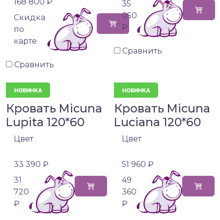
168 800 ₽
35
050
Cкидка
₽
по
карте
Сравнить
Сравнить
Кровать Micuna
Кровать Micuna
Lupita 120*60
Luciana 120*60
Цвет
Цвет
33 390 ₽
51 960 ₽
31
49
720
360
₽
₽