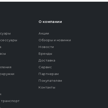
О компании
ссуары
Акции
ксессуары
Обзоры и новинки
а
Новости
расы
Бренды
Доставка
мления
Сервис
окружки
Партнерам
Покупателям
Контакты
и
й транспорт
ь