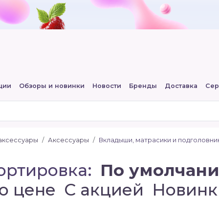
ции
Обзоры и новинки
Новости
Бренды
Доставка
Сер
 аксессуары
Аксессуары
Вкладыши, матрасики и подголовни
ортировка:
По умолчан
о цене
C акцией
Новинк