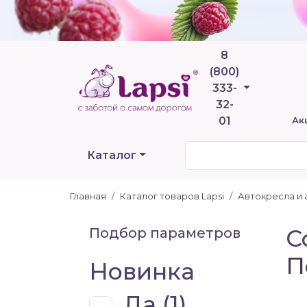
8
(800)
Телефоны
333-
32-
01
Ак
Каталог
Главная
Каталог товаров Lapsi
Автокресла и
С
Подбор параметров
П
Новинка
Да (
1
)