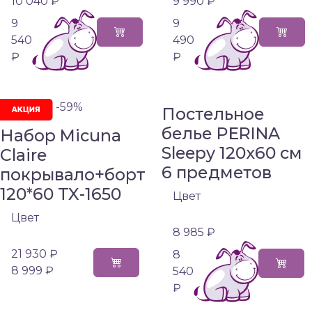
10 040 ₽
9 990 ₽
9
9
540
490
₽
₽
-59%
Постельное
белье PERINA
Набор Micuna
Sleepy 120х60 см
Claire
6 предметов
покрывало+борт
120*60 TX-1650
Цвет
Цвет
8 985 ₽
21 930 ₽
8
8 999 ₽
540
₽