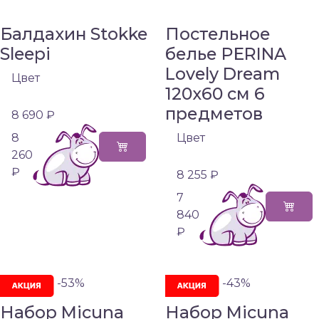
Балдахин Stokke
Постельное
Sleepi
белье PERINA
Lovely Dream
Цвет
120х60 см 6
предметов
8 690 ₽
8
Цвет
260
₽
8 255 ₽
7
840
₽
-53%
-43%
Набор Micuna
Набор Micuna