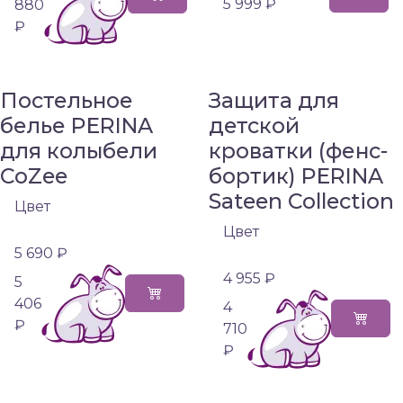
5 999 ₽
880
₽
Постельное
Защита для
белье PERINA
детской
для колыбели
кроватки (фенс-
CoZee
бортик) PERINA
Sateen Collection
Цвет
Цвет
5 690 ₽
4 955 ₽
5
406
4
₽
710
₽