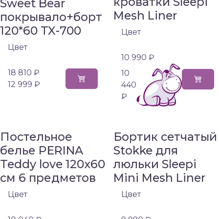
кроватки Sleepi
Sweet Bear
Mesh Liner
покрывало+борт
120*60 TX-700
Цвет
Цвет
10 990 ₽
18 810 ₽
10
12 999 ₽
440
₽
Постельное
Бортик сетчатый
белье PERINA
Stokke для
Teddy love 120х60
люльки Sleepi
см 6 предметов
Mini Mesh Liner
Цвет
Цвет