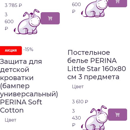
600
3 785 ₽
₽
3
600
₽
-15%
Постельное
белье PERINA
Защита для
Little Star 160х80
детской
см 3 предмета
кроватки
(бампер
Цвет
универсальный)
PERINA Soft
3 610 ₽
Cotton
3
430
Цвет
₽