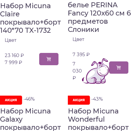
белье PERINA
Набор Micuna
Fancy 120х60 см 6
Claire
предметов
покрывало+борт
Слоники
140*70 TX-1732
Цвет
Цвет
7 395 ₽
23 160 ₽
7 999 ₽
7
030
₽
-46%
-43%
Набор Micuna
Набор Micuna
Galaxy
Wonderful
покрывало+борт
покрывало+борт