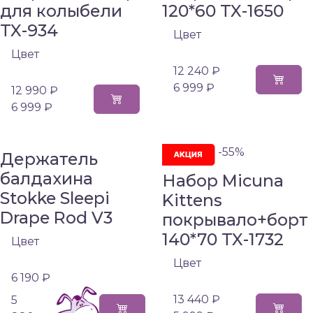
для колыбели
120*60 TX-1650
TX-934
Цвет
Цвет
12 240 ₽
6 999 ₽
12 990 ₽
6 999 ₽
-55%
Держатель
балдахина
Набор Micuna
Stokke Sleepi
Kittens
Drape Rod V3
покрывало+борт
140*70 TX-1732
Цвет
Цвет
6 190 ₽
13 440 ₽
5