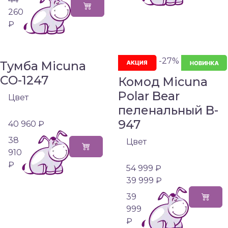
260
₽
-27%
Тумба Micuna
CO-1247
Комод Micuna
Polar Bear
Цвет
пеленальный B-
947
40 960 ₽
38
Цвет
910
₽
54 999 ₽
39 999 ₽
39
999
₽