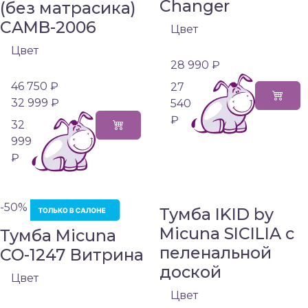
Changer
(без матрасика)
CAMB-2006
Цвет
Цвет
28 990 ₽
46 750 ₽
27
32 999 ₽
540
₽
32
999
₽
-50%
Тумба IKID by
Micuna SICILIA с
Тумба Micuna
пеленальной
CO-1247 Витрина
доской
Цвет
Цвет