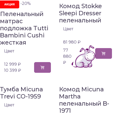
-20%
Комод Stokke
Sleepi Dresser
Пеленальный
пеленальный
матрас
подложка Tutti
Цвет
Bambini Cushi
жесткая
81 980 ₽
77
Цвет
880
₽
12 999 ₽
10 399 ₽
Тумба Micuna
Комод Micuna
Trevi СО-1959
Martha
пеленальный B-
Цвет
1971