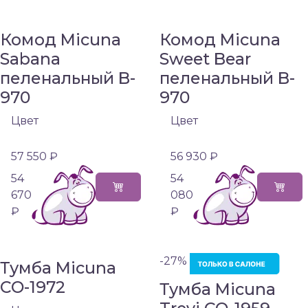
Комод Micuna
Комод Micuna
Sabana
Sweet Bear
пеленальный B-
пеленальный B-
970
970
Цвет
Цвет
57 550 ₽
56 930 ₽
54
54
670
080
₽
₽
-27%
Тумба Micuna
CO-1972
Тумба Micuna