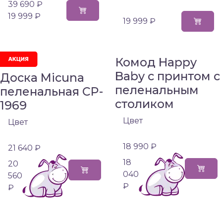
39 690 ₽
19 999 ₽
19 999 ₽
Комод Happy
Baby с принтом с
Доска Micuna
пеленальным
пеленальная CP-
столиком
1969
Цвет
Цвет
18 990 ₽
21 640 ₽
18
20
040
560
₽
₽