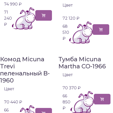
74 990 ₽
Цвет
71
240
72 120 ₽
₽
68
510
₽
Комод Micuna
Тумба Micuna
Trevi
Martha CO-1966
пеленальный B-
Цвет
1960
70 370 ₽
Цвет
66
70 440 ₽
850
₽
66