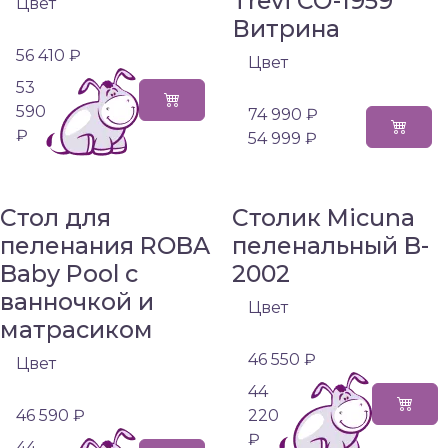
Trevi СО-1959
Цвет
Витрина
56 410 ₽
Цвет
53
590
74 990 ₽
₽
54 999 ₽
Стол для
Столик Micuna
пеленания ROBA
пеленальный B-
Baby Pool с
2002
ванночкой и
Цвет
матрасиком
46 550 ₽
Цвет
44
46 590 ₽
220
₽
44