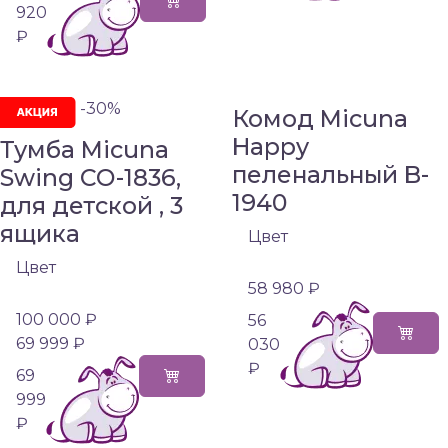
920
₽
-30%
Комод Micuna
Happy
Тумба Micuna
пеленальный B-
Swing СО-1836,
1940
для детской , 3
ящика
Цвет
Цвет
58 980 ₽
100 000 ₽
56
69 999 ₽
030
₽
69
999
₽