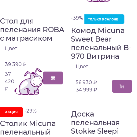
-39%
Стол для
пеленания ROBA
Комод Micuna
с матрасиком
Sweet Bear
пеленальный B-
Цвет
970 Витрина
39 390 ₽
Цвет
37
420
56 930 ₽
₽
34 999 ₽
-29%
Доска
пеленальная
Столик Miсuna
Stokke Sleepi
пеленальный