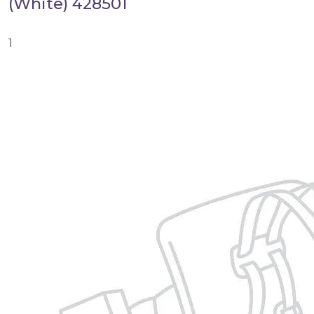
(White) 428501
1