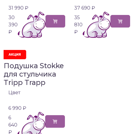
31 990 ₽
37 690 ₽
30
35
390
810
₽
₽
Подушка Stokke
для стульчика
Tripp Trapp
Цвет
6 990 ₽
6
640
₽