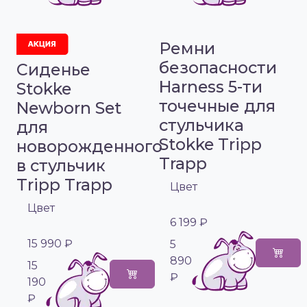
Ремни
безопасности
Сиденье
Harness 5-ти
Stokke
точечные для
Newborn Set
стульчика
для
Stokke Tripp
новорожденного
Trapp
в стульчик
Tripp Trapp
Цвет
Цвет
6 199 ₽
15 990 ₽
5
890
15
₽
190
₽