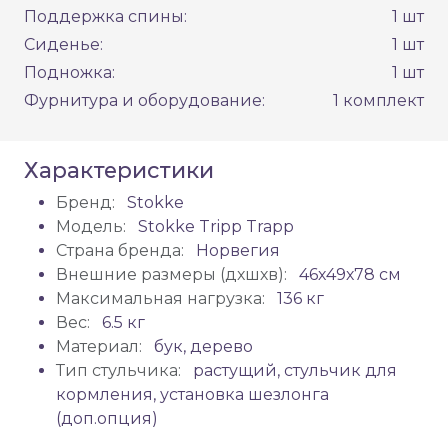
Поддержка спины:
1 шт
Сиденье:
1 шт
Подножка:
1 шт
Фурнитура и оборудование:
1 комплект
Характеристики
Бренд:
Stokke
Модель:
Stokke Tripp Trapp
Страна бренда:
Норвегия
Внешние размеры (дхшхв):
46х49х78 см
Максимальная нагрузка:
136 кг
Вес:
6.5 кг
Материал:
бук, дерево
Тип стульчика:
растущий, стульчик для
кормления, установка шезлонга
(доп.опция)