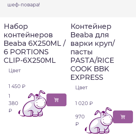
шеф-повара!
Набор
Контейнер
контейнеров
Beaba для
Beaba 6X250ML /
варки круп/
6 PORTIONS
пасты
CLIP-6X250ML
PASTA/RICE
COOK BBK
Цвет
EXPRESS
1 450 ₽
Цвет
1
380
1 020 ₽
₽
970
₽