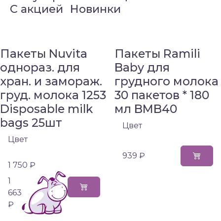
C акцией
Новинки
Пакеты Nuvita
Пакеты Ramili
однораз. для
Baby для
хран. и замораж.
грудного молока
груд. молока 1253
30 пакетов * 180
Disposable milk
мл BMB40
bags 25шт
Цвет
Цвет
939 ₽
1 750 ₽
1
663
₽