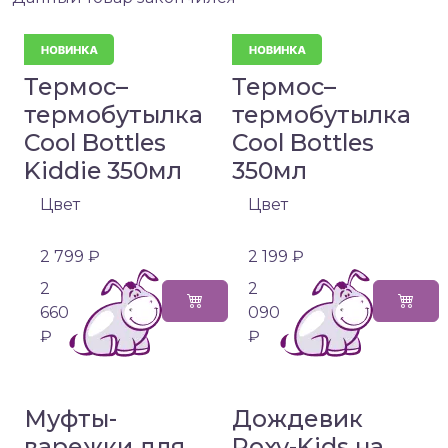
Термос–
Термос–
термобутылка
термобутылка
Cool Bottles
Cool Bottles
Kiddie 350мл
350мл
Цвет
Цвет
2 799 ₽
2 199 ₽
2
2
660
090
₽
₽
Муфты-
Дождевик
варежки для
Roxy-Kids на