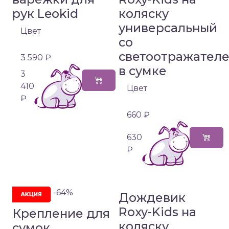
рук Leokid
коляску
универсальный
Цвет
со
светоотражателе
3 590 ₽
в сумке
3
410
Цвет
₽
660 ₽
630
₽
-64%
Дождевик
Roxy-Kids на
Крепление для
коляску
сумок