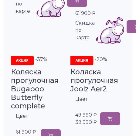
по
карте
61 900 ₽
Cкидка
по
карте
-37%
-20%
Коляска
Коляска
прогулочная
прогулочная
Bugaboo
Joolz Aer2
Butterfly
Цвет
complete
49 990 ₽
Цвет
39 990 ₽
61 900 ₽