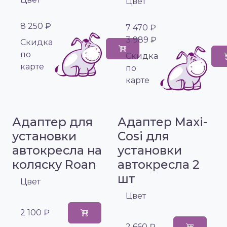
Цвет
8 250 ₽
7 470 ₽
3 989 ₽
Cкидка
по
Cкидка
карте
по
карте
Адаптер для
Адаптер Maxi-
установки
Cosi для
автокресла на
установки
коляску Roan
автокресла 2
шт
Цвет
Цвет
2 100 ₽
2 660 ₽