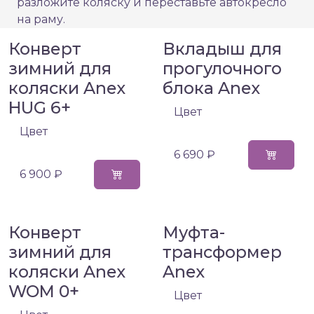
разложите коляску и переставьте автокресло
на раму.
Конверт
Вкладыш для
зимний для
прогулочного
коляски Anex
блока Anex
HUG 6+
Цвет
Цвет
6 690 ₽
6 900 ₽
Конверт
Муфта-
зимний для
трансформер
коляски Anex
Anex
WOM 0+
Цвет