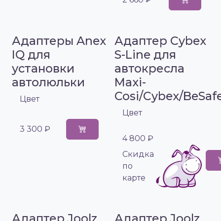
Адаптеры Anex
Адаптер Cybex
IQ для
S-Line для
установки
автокресла
автолюльки
Maxi-
Cosi/Cybex/BeSaf
Цвет
Цвет
3 300 ₽
4 800 ₽
Cкидка
по
карте
Адаптер Joolz
Адаптер Joolz