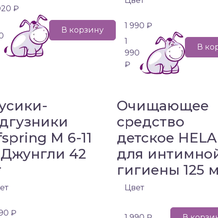
Цвет
020 ₽
1 990 ₽
В корзину
0
1
В ко
990
₽
усики-
Очищающее
дгузники
средство
fspring M 6-11
детское HEL
 Джунгли 42
для интимно
т
гигиены 125 
ет
Цвет
990 ₽
1 990 ₽
В корзи