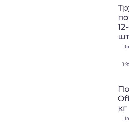
Тр
по
12
ш
Цв
1 
По
Of
кг
Цв