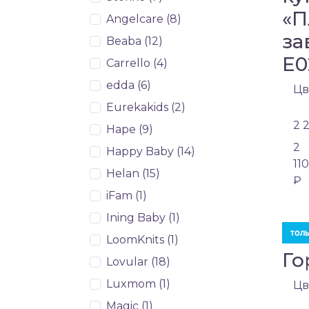
«П
Angelcare (
8
)
за
Beaba (
12
)
E0
Carrello (
4
)
edda (
6
)
Цв
Eurekakids (
2
)
2 
Hape (
9
)
2
Happy Baby (
14
)
110
Helan (
15
)
₽
iFam (
1
)
Ining Baby (
1
)
LoomKnits (
1
)
Го
Lovular (
18
)
Luxmom (
1
)
Цв
Magic (
1
)