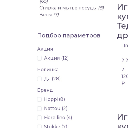
(65)
Иг
Стирка и мытье посуды
(8)
ку
Весы
(3)
Те
др
Подбор параметров
Цв
Акция
Акция (
12
)
2 
Новинка
2
12
Да (
28
)
₽
Бренд
Hoppi (
8
)
Nattou (
2
)
Иг
Fiorellino (
4
)
ку
Stokke (
7
)