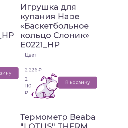
Игрушка для
купания Hape
«Баскетбольное
5_HP
кольцо Слоник»
E0221_HP
Цвет
2 226 ₽
рзину
2
В корзину
110
₽
Термометр Beaba
"LOTUS" THERM