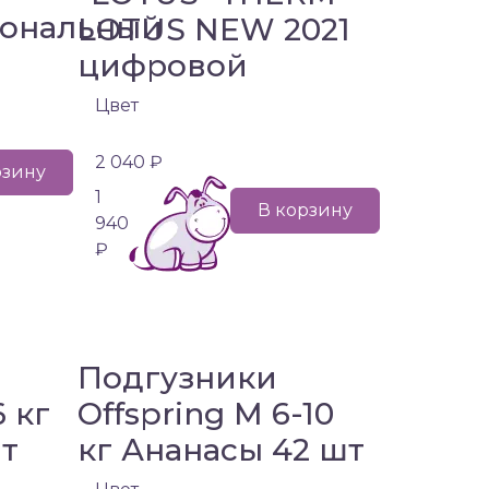
ональный
LOTUS NEW 2021
цифровой
Цвет
2 040 ₽
рзину
1
В корзину
940
₽
Подгузники
6 кг
Offspring M 6-10
т
кг Ананасы 42 шт