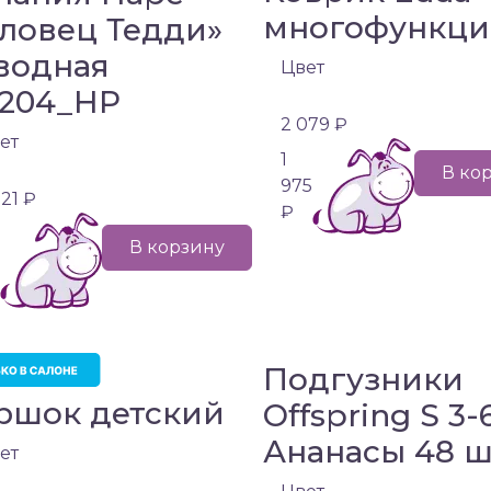
многофункци
ловец Тедди»
водная
Цвет
204_HP
2 079 ₽
ет
1
В ко
975
221 ₽
₽
В корзину
Подгузники
ршок детский
Offspring S 3-
Ананасы 48 ш
ет