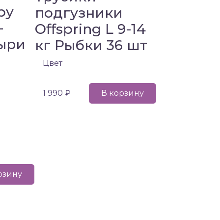
py
подгузники
-
Offspring L 9-14
ыри
кг Рыбки 36 шт
Цвет
1 990 ₽
В корзину
рзину