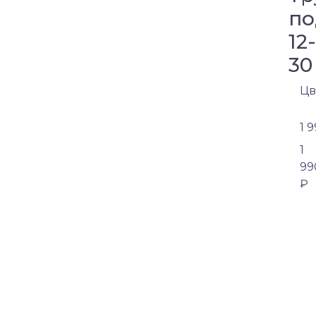
по
12
30
Цв
1 
1
99
₽