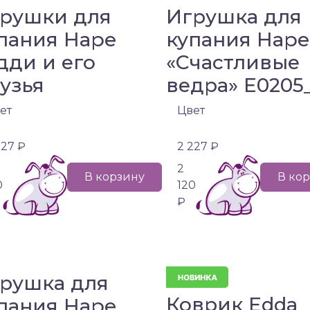
рушки для
Игрушка для
пания Hape
купания Hape
дди и его
«‎Счастливые
узья
ведра»‎ E020
ет
Цвет
227 ₽
2 227 ₽
2
В корзину
В ко
0
120
₽
рушка для
Коврик Edda
пания Hape