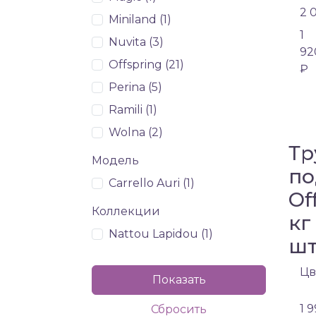
2 
Miniland (
1
)
1
Nuvita (
3
)
92
Offspring (
21
)
₽
Perina (
5
)
Ramili (
1
)
Wolna (
2
)
Тр
Модель
по
Carrello Auri (
1
)
Of
Коллекции
кг
Nattou Lapidou (
1
)
ш
Цв
1 