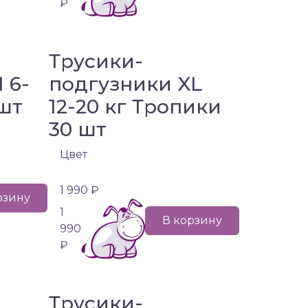
₽
Трусики-
 6-
подгузники XL
 шт
12-20 кг Тропики
30 шт
Цвет
1 990 ₽
рзину
1
В корзину
990
₽
Трусики-