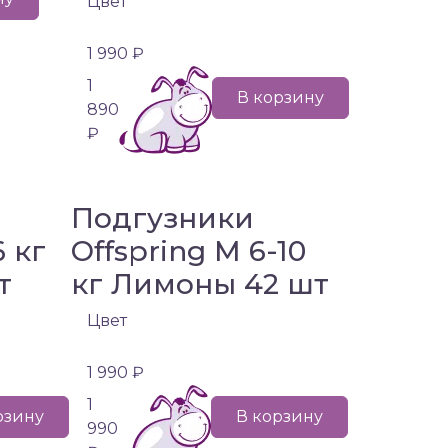
Цвет
1 990 ₽
1
В корзину
890
₽
Подгузники
6 кг
Offspring M 6-10
т
кг Лимоны 42 шт
Цвет
1 990 ₽
1
рзину
В корзину
990