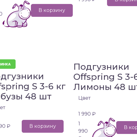
В корзину
0
Подгузники
дгузники
Offspring S 3-
fspring S 3-6 кг
Лимоны 48 ш
бузы 48 шт
Цвет
ет
1 990 ₽
1
990 ₽
В корзину
В ко
990