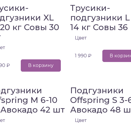
усики-
Трусики-
дгузники XL
подгузники L
-20 кг Совы 30
14 кг Совы 36
т
Цвет
ет
1 990 ₽
В корзи
990 ₽
В корзину
дгузники
Подгузники
fspring M 6-10
Offspring S 3-
 Авокадо 42 шт
Авокадо 48 ш
ет
Цвет