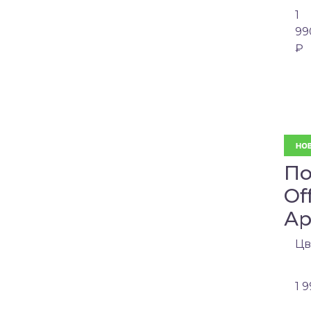
1
99
₽
По
Of
Ар
Цв
1 