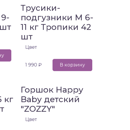
Трусики-
 9-
подгузники M 6-
 шт
11 кг Тропики 42
шт
Цвет
ну
1 990 ₽
В корзину
Горшок Happy
6 кг
Baby детский
т
"ZOZZY"
Цвет