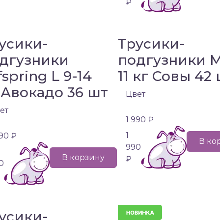
₽
усики-
Трусики-
дгузники
подгузники M
fspring L 9-14
11 кг Совы 42
 Авокадо 36 шт
Цвет
ет
1 990 ₽
1
990 ₽
В ко
990
В корзину
₽
0
усики-