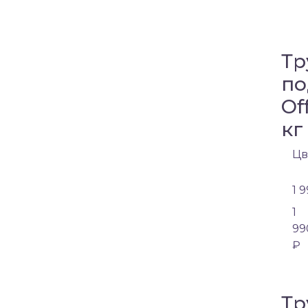
Тр
по
Of
кг
Цв
1 
1
99
₽
Тр