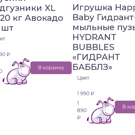
Игрушка Hap
дгузники XL
Baby Гидрант
-20 кг Авокадо
мыльные пуз
 шт
HYDRANT
ет
BUBBLES
990 ₽
«ГИДРАНТ
БАББЛЗ»
В корзину
0
Цвет
1 990 ₽
1
В ко
890
₽