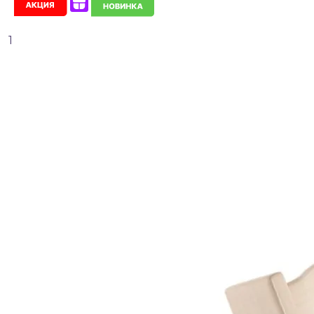
Новинка
С подарком
1