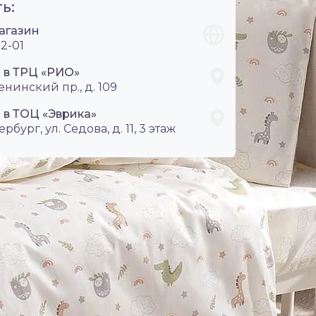
ь:
агазин
2-01
i в ТРЦ «РИО»
енинский пр., д. 109
 в ТОЦ «Эврика»
ербург, ул. Седова, д. 11, 3 этаж