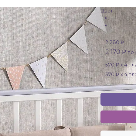
Цвет :
2 280 ₽
2 170 ₽
по 
570 ₽ х 4 п
570 ₽ х 4 п