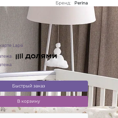
Бренд:
Perina
карте Lapsi
латежа
латежа
Быстрый заказ
В корзину