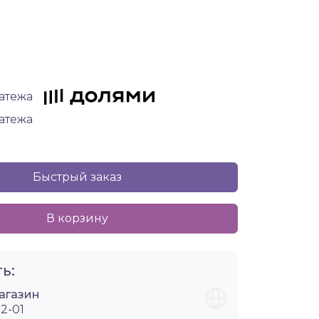
латежа
латежа
Быстрый заказ
В корзину
ь:
агазин
2-01