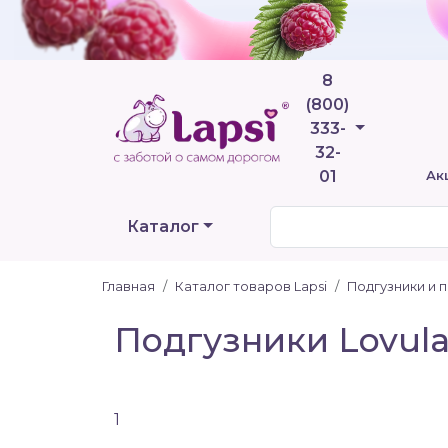
8
(800)
Телефоны
333-
32-
01
Ак
Каталог
Главная
Каталог товаров Lapsi
Подгузники и 
Подгузники Lovular
1