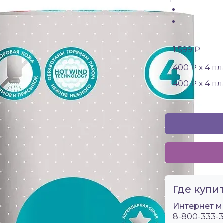
1 599 ₽
400 ₽ х 4 п
400 ₽ х 4 п
Где купит
Интернет м
8-800-333-3