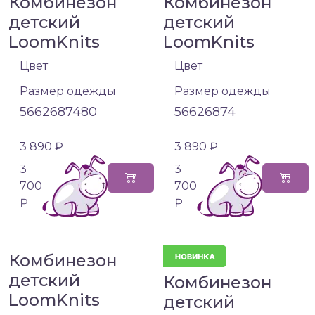
Комбинезон
Комбинезон
детский
детский
LoomKnits
LoomKnits
Цвет
Цвет
Размер одежды
Размер одежды
56
62
68
74
80
56
62
68
74
3 890 ₽
3 890 ₽
3
3
700
700
₽
₽
Комбинезон
детский
Комбинезон
LoomKnits
детский