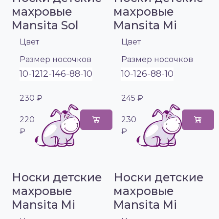
махровые
махровые
Mansita Sol
Mansita Mi
Цвет
Цвет
Размер носочков
Размер носочков
10-12
12-14
6-8
8-10
10-12
6-8
8-10
230 ₽
245 ₽
220
230
₽
₽
Носки детские
Носки детские
махровые
махровые
Mansita Mi
Mansita Mi