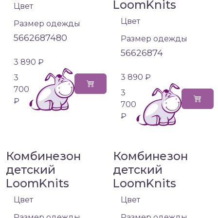
LoomKnits
Цвет
Цвет
Размер одежды
56
62
68
74
80
Размер одежды
56
62
68
74
3 890 ₽
3 890 ₽
3
700
3
₽
700
₽
Комбинезон
Комбинезон
детский
детский
LoomKnits
LoomKnits
Цвет
Цвет
Размер одежды
Размер одежды