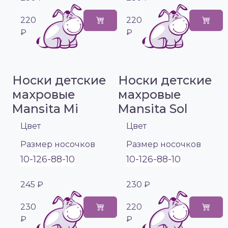
220
220
₽
₽
Носки детские
Носки детские
махровые
махровые
Mansita Mi
Mansita Sol
Цвет
Цвет
Размер носочков
Размер носочков
10-12
6-8
8-10
10-12
6-8
8-10
245 ₽
230 ₽
230
220
₽
₽