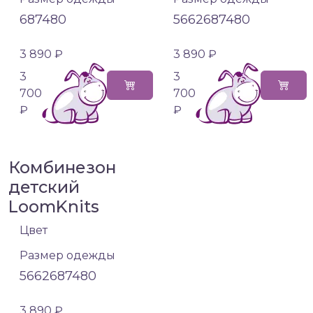
68
74
80
56
62
68
74
80
3 890 ₽
3 890 ₽
3
3
700
700
₽
₽
Комбинезон
детский
LoomKnits
Цвет
Размер одежды
56
62
68
74
80
3 890 ₽