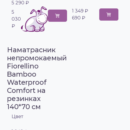
5 290 ₽
1 349 ₽
5
690 ₽
030
₽
Наматрасник
непромокаемый
Fiorellino
Bamboo
Waterproof
Comfort на
резинках
140*70 см
Цвет