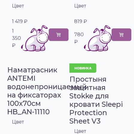
Цвет
Цвет
1 419 ₽
819 ₽
1
780
350
₽
₽
Наматрасник
ANTEMI
Простыня
водонепроницаемый
защитная
на фиксаторах
Stokke для
100х70см
кровати Sleepi
HB_AN-11110
Protection
Sheet V3
Цвет
Цвет