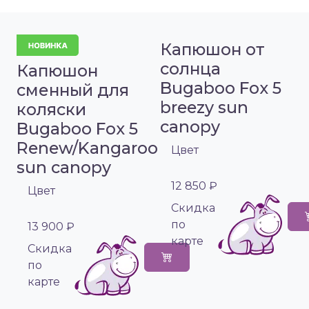
Капюшон от
солнца
Капюшон
Bugaboo Fox 5
сменный для
breezy sun
коляски
canopy
Bugaboo Fox 5
Renew/Kangaroo
Цвет
sun canopy
12 850 ₽
Цвет
Cкидка
по
13 900 ₽
карте
Cкидка
по
карте