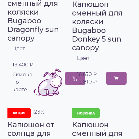
сменный для
Капюшон
коляски
сменный для
Bugaboo
коляски
Dragonfly sun
Bugaboo
canopy
Donkey 5 sun
canopy
Цвет
Цвет
13 400 ₽
16 650 ₽
Cкидка
12 810 ₽
по
карте
-23%
Капюшон от
Капюшон
солнца для
сменный для