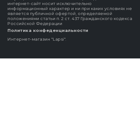
интернет-сайт носит исключительно
информационный характер и ни при каких условиях не
является публичной офертой, определяемой
положениями статьи п. 2 ст. 437 Гражданского кодекса
Российской Федерации
Политика конфеденциальности
Интернет-магазин "Lapsi".