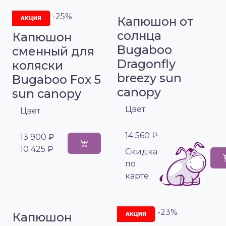
-25%
Капюшон от
солнца
Капюшон
Bugaboo
сменный для
Dragonfly
коляски
breezy sun
Bugaboo Fox 5
canopy
sun canopy
Цвет
Цвет
14 560 ₽
13 900 ₽
10 425 ₽
Cкидка
по
карте
-23%
Капюшон