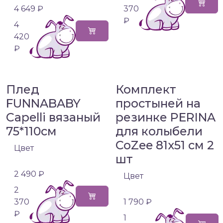
4 649 ₽
370
₽
4
420
₽
Плед
Комплект
FUNNABABY
простыней на
Capelli вязаный
резинке PERINA
75*110см
для колыбели
CoZee 81х51 см 2
Цвет
шт
2 490 ₽
Цвет
2
370
1 790 ₽
₽
1