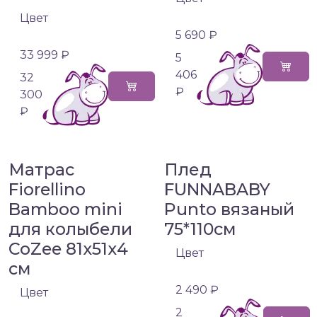
Цвет
5 690 ₽
33 999 ₽
5
406
32
₽
300
₽
Матрас
Плед
Fiorellino
FUNNABABY
Bamboo mini
Punto вязаный
для колыбели
75*110см
CoZee 81х51х4
Цвет
см
2 490 ₽
Цвет
2