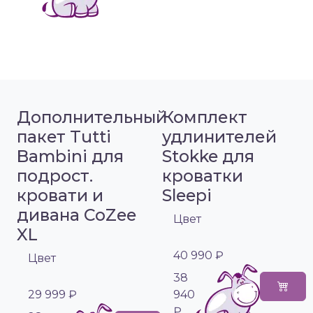
Дополнительный
Комплект
пакет Tutti
удлинителей
Bambini для
Stokke для
подрост.
кроватки
кровати и
Sleepi
дивана CoZee
Цвет
XL
40 990 ₽
Цвет
38
29 999 ₽
940
₽