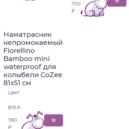
700
₽
Наматрасник
непромокаемый
Fiorellino
Bamboo mini
waterproof для
колыбели CoZee
81х51 см
Цвет
819 ₽
780
₽