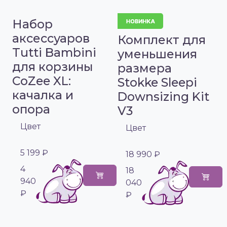
Набор
аксессуаров
Комплект для
Tutti Bambini
уменьшения
для корзины
размера
CoZee XL:
Stokke Sleepi
качалка и
Downsizing Kit
опора
V3
Цвет
Цвет
5 199 ₽
18 990 ₽
4
18
940
040
₽
₽