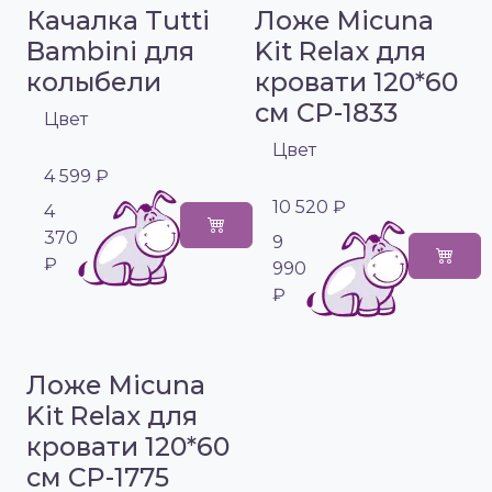
Качалка Tutti
Ложе Micuna
Bambini для
Kit Relax для
колыбели
кровати 120*60
см CP-1833
Цвет
Цвет
4 599 ₽
10 520 ₽
4
370
9
₽
990
₽
Ложе Micuna
Kit Relax для
кровати 120*60
см CP-1775