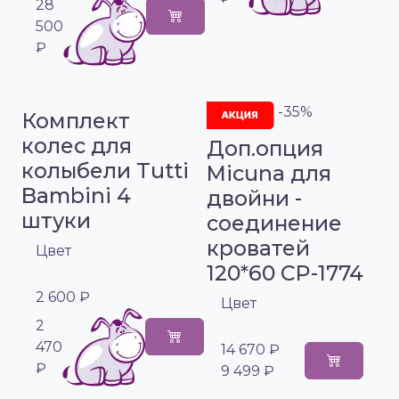
28
500
₽
-35%
Комплект
колес для
Доп.опция
колыбели Tutti
Micuna для
Bambini 4
двойни -
штуки
соединение
кроватей
Цвет
120*60 CP-1774
2 600 ₽
Цвет
2
470
14 670 ₽
₽
9 499 ₽