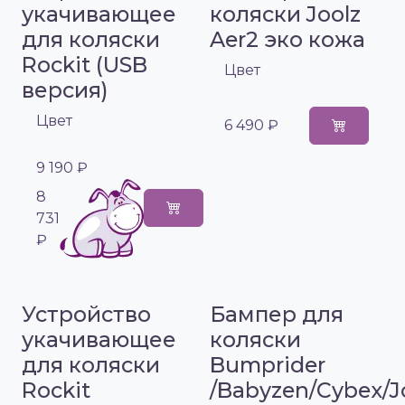
укачивающее
коляски Joolz
для коляски
Aer2 эко кожа
Rockit (USB
Цвет
версия)
Цвет
6 490 ₽
9 190 ₽
8
731
₽
Устройство
Бампер для
укачивающее
коляски
для коляски
Bumprider
Rockit
/Babyzen/Cybex/J