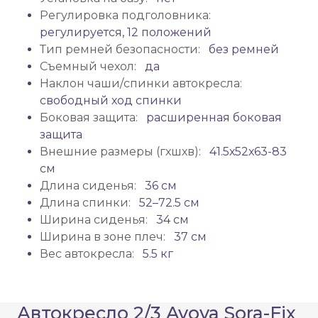
Регулировка подголовника:
регулируется, 12 положений
Тип ремней безопасности:
без ремней
Съемный чехол:
да
Наклон чаши/спинки автокресла:
свободный ход спинки
Боковая защита:
расширенная боковая
защита
Внешние размеры (гхшхв):
41.5х52х63-83
см
Длина сиденья:
36 см
Длина спинки:
52–72.5 см
Ширина сиденья:
34 см
Ширина в зоне плеч:
37 см
Вес автокресла:
5.5 кг
Автокресло 2/3 Avova Sora-Fix