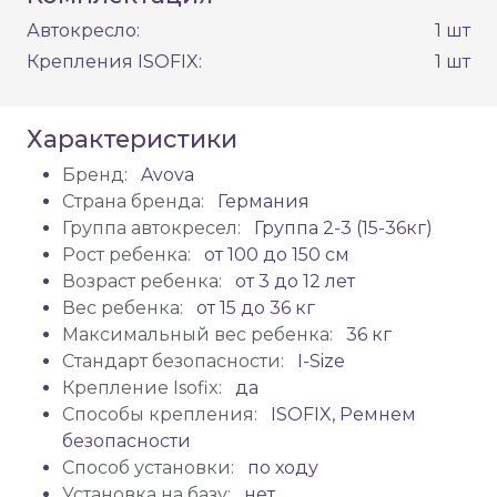
Автокресло:
1 шт
Крепления ISOFIX:
1 шт
Характеристики
Бренд:
Avova
Страна бренда:
Германия
Группа автокресел:
Группа 2-3 (15-36кг)
Рост ребенка:
от 100 до 150 см
Возраст ребенка:
от 3 до 12 лет
Вес ребенка:
от 15 до 36 кг
Максимальный вес ребенка:
36 кг
Стандарт безопасности:
I-Size
Крепление Isofix:
да
Способы крепления:
ISOFIX, Ремнем
безопасности
Способ установки:
по ходу
Установка на базу:
нет