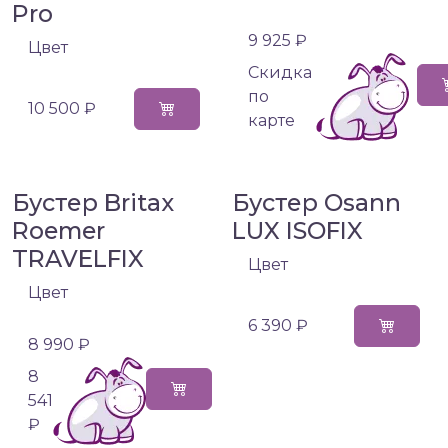
Pro
9 925 ₽
Цвет
Cкидка
по
10 500 ₽
карте
Бустер Britax
Бустер Osann
Roemer
LUX ISOFIX
TRAVELFIX
Цвет
Цвет
6 390 ₽
8 990 ₽
8
541
₽