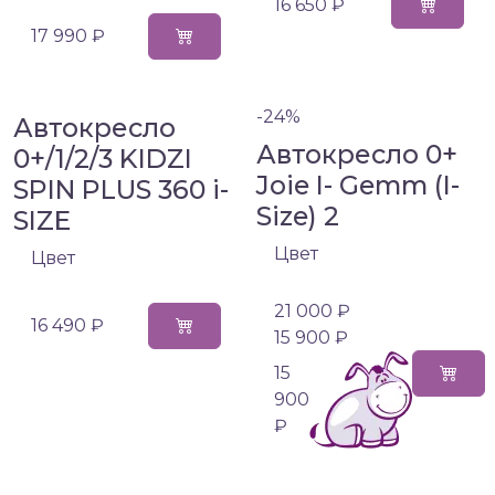
16 650 ₽
17 990 ₽
-24%
Автокресло
Автокресло 0+
0+/1/2/3 KIDZI
Joie I- Gemm (I-
SPIN PLUS 360 i-
Size) 2
SIZE
Цвет
Цвет
21 000 ₽
16 490 ₽
15 900 ₽
15
900
₽