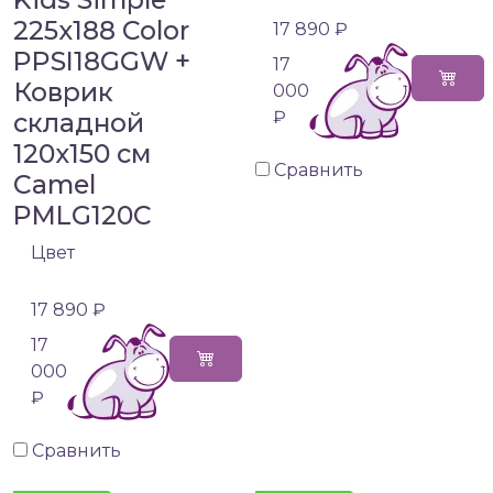
225x188 Color
17 890 ₽
PPSI18GGW +
17
Коврик
000
складной
₽
120x150 см
Сравнить
Camel
PMLG120C
Цвет
17 890 ₽
17
000
₽
Сравнить