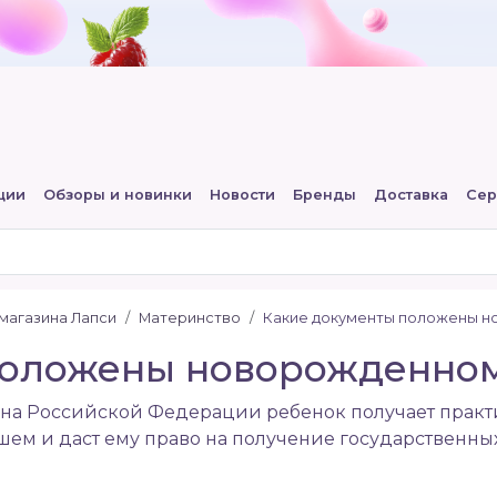
ции
Обзоры и новинки
Новости
Бренды
Доставка
Сер
-магазина Лапси
Материнство
Какие документы положены но
положены новорожденно
а Российской Федерации ребенок получает практи
м и даст ему право на получение государственных л