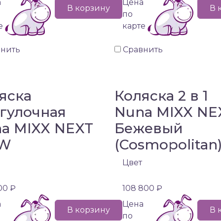
а
Цена
В корзину
В 
по
е
карте
внить
Сравнить
яска
Коляска 2 в 1
гулочная
Nuna MIXX NE
a MIXX NEXT
Бежевый
W
(Cosmopolitan
Цвет
00 ₽
108 800 ₽
а
Цена
В корзину
В 
по