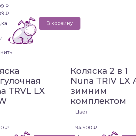
99 ₽
99 ₽
дка
В корзину
е
внить
яска
Коляска 2 в 1
гулочная
Nuna TRIV LX 
a TRVL LX
зимним
W
комплектом
Цвет
00 ₽
94 900 ₽