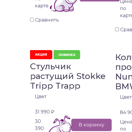
Цен
карте
по
карт
Сравнить
Сра
Кол
Стульчик
про
растущий Stokke
Nun
Tripp Trapp
BM
Цвет
Цвет
31 990 ₽
84 9
30
Цен
В корзину
390
по