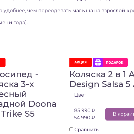
то удобнее, чем переодевать малыша на взрослой кр
мени года).
осипед -
Коляска 2 в 1 
яска 3-х
Design Salsa 5 
есный
Цвет
адной Doona
85 990 ₽
 Trike S5
В корзи
54 990 ₽
Сравнить