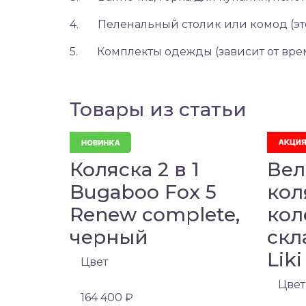
4.
Пеленальный столик
или
комод
(э
5.
Комплекты одежды
(зависит от вре
Товары из статьи
Коляска 2 в 1
Вел
Bugaboo Fox 5
кол
Renew complete,
кол
черный
скл
Liki
Цвет
Цвет
164 400 ₽