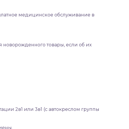
платное медицинское обслуживание в
я новорожденного товары, если об их
тации 2в1 или 3в1 (с автокреслом группы
иены.