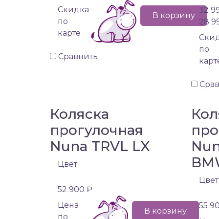
Cкидка
32 9
В корзину
по
28 9
карте
Cки
по
Сравнить
карт
Сра
Коляска
Кол
прогулочная
про
Nuna TRVL LX
Nun
BM
Цвет
Цвет
52 900 ₽
Цена
55 9
В корзину
по