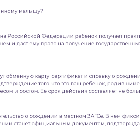
енному малышу
?
а Российской Федерации ребенок получает практи
м и даст ему право на получение государственных л
 обменную карту, сертификат и справку о рождени
дтверждение того, что это ваш ребенок, родивший
весом и ростом. Её срок действия составляет не бол
ельство о рождении в местном ЗАГСе. В нем фикси
дении станет официальным документом, подтвержда