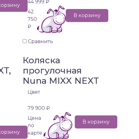
44 999 ₽
корзину
42
В корзину
750
₽
Сравнить
Коляска
XT,
прогулочная
Nuna MIXX NEXT
)
Цвет
79 900 ₽
Цена
В корзину
по
корзину
карте