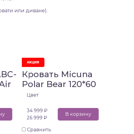
овати или диване).
ABC-
Кровать Micuna
Air
Polar Bear 120*60
Цвет
34 999 ₽
ну
В корзину
26 999 ₽
Сравнить